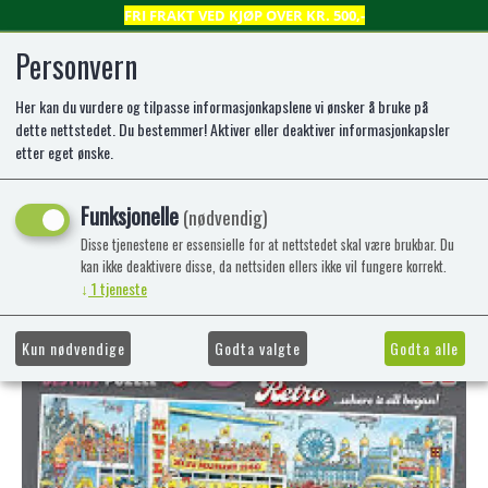
FRI FRAKT VED KJØP OVER KR. 500,-
Personvern
Her kan du vurdere og tilpasse informasjonkapslene vi ønsker å bruke på
0
dette nettstedet. Du bestemmer! Aktiver eller deaktiver informasjonkapsler
etter eget ønske.
Wasgij Retro Destiny 9 - Super
Funksjonelle
(nødvendig)
Models! (1000)
Disse tjenestene er essensielle for at nettstedet skal være brukbar. Du
kan ikke deaktivere disse, da nettsiden ellers ikke vil fungere korrekt.
1000 brikker - av Jumbo
↓
1
tjeneste
-67%
Kampanje
Kun nødvendige
Godta valgte
Godta alle