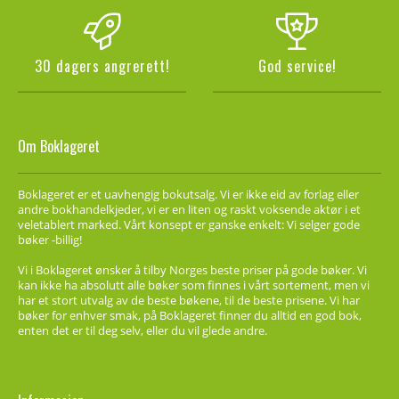
30 dagers angrerett!
God service!
Om Boklageret
Boklageret er et uavhengig bokutsalg. Vi er ikke eid av forlag eller
andre bokhandelkjeder, vi er en liten og raskt voksende aktør i et
veletablert marked. Vårt konsept er ganske enkelt: Vi selger gode
bøker -billig!
Vi i Boklageret ønsker å tilby Norges beste priser på gode bøker. Vi
kan ikke ha absolutt alle bøker som finnes i vårt sortement, men vi
har et stort utvalg av de beste bøkene, til de beste prisene. Vi har
bøker for enhver smak, på Boklageret finner du alltid en god bok,
enten det er til deg selv, eller du vil glede andre.