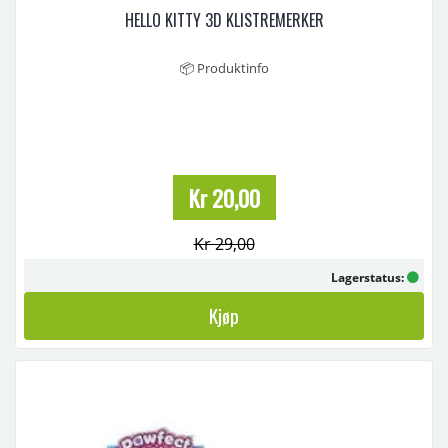
HELLO KITTY 3D KLISTREMERKER
📦 Produktinfo
Navn: Hello Kitty 3D Stickers – Dispenser
Beskrivelse:
Gjør hverdagen glitrende og gøy med disse 3D-stickers med Hello
Kitty-motiv! Perfekt for barn som vil dekorere notatbøker,
mobildeksel, skuffe, laptop eller vegg. Leveres i dispenser og er
enkel å bruke – rett og slett en morsom d ...
Kr 20,00
Kr 29,00
Lagerstatus:
Kjøp