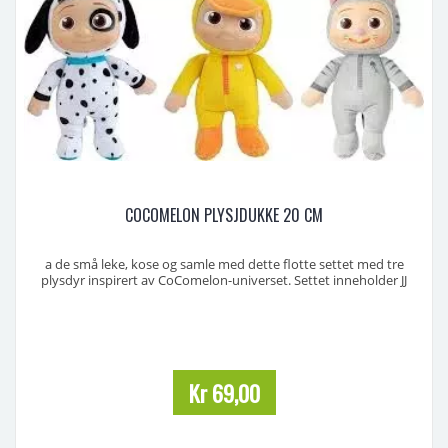
COCOMELON PLYSJDUKKE 20 CM
a de små leke, kose og samle med dette flotte settet med tre
plysdyr inspirert av CoComelon-universet. Settet inneholder JJ
utkledd som 🦆 “Duckie”, 🐶 “Puppy” og 🐱 “Kitty” – alle med myk,
klembar kropp og kjente detaljer for fans. Dette er offisielt lisensiert
og designet med tanke på barn fra ca. 18 ...
Kr 69,00