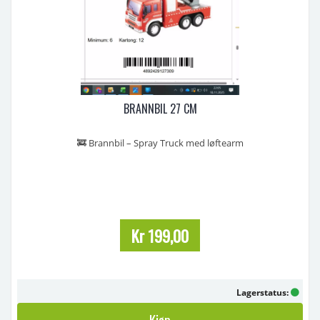
BRANNBIL 27 CM
🚒 Brannbil – Spray Truck med løftearm
En stor og detaljert brannbil med vann/spray-tank og løftearm,
perfekt for barn som elsker utrykning og actionfylt lek. Bilen har
realistisk design, store hjul og tydelige brannmerker. Den robuste
konstruksjonen gjør den godt egnet for aktiv lek både inne og ut ...
Kr 199,00
Lagerstatus:
Kjøp