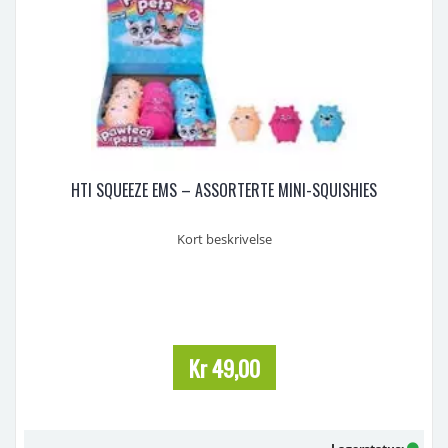
HTI SQUEEZE EMS – ASSORTERTE MINI-SQUISHIES
Kort beskrivelse
Super søte mini “squishy” kjæledyr («dog, cat and hamster») fra HTI
– en perfekt antistress-leke eller liten gave!
Full beskrivelse
Oppdag Squeeze Ems – her får du myke og klikkløse figur-kjæledyr
Kr 49,00
som gir en behagelig følelse når du klemmer dem. Hver pakke
inneholder ett tilfeldi ...