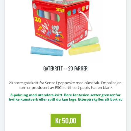
GATEKRITT – 20 FARGER
20 store gatekritt fra Sense i pappeske med håndtak. Emballasjen,
som er produsert av FSC-sertifisert papir, har en blank
overflatebehandling for å være noe vannavstøtende.
8-pakning med utendørs-kritt. Bare fantasien setter grenser for
hvilke kunstverk eller spill du kan lage. Etterpå skylles alt bort av
Hver boks inneholder 4 av hver farge, gul, blå, vi, rød og grønn.
regnet, og lekene kan starte igjen! - 8-pakning med utendørs-kritt -
For fantasifull utelek
De fargerike fargestiftene er av en betydelig størrelse so
Kr 50,00