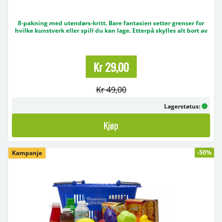
8-pakning med utendørs-kritt. Bare fantasien setter grenser for
hvilke kunstverk eller spill du kan lage. Etterpå skylles alt bort av
regnet, og lekene kan starte igjen! - 8-pakning med utendørs-kritt -
For fantasifull utelek
Kr 29,00
Kr 49,00
Lagerstatus:
Kjøp
-50%
Kampanje