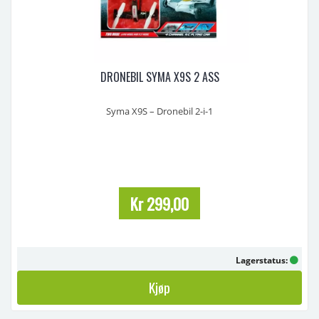
DRONEBIL SYMA X9S 2 ASS
Syma X9S – Dronebil 2-i-1
Syma X9S er en spennende kombinasjon av drone og radiostyrt bil
– en perfekt gave for barn som elsker fart, action og teknologi! Kjør
den på bakken som en bil, eller ta av og fly som en drone. Enkel å
bruke og supermorsom både inne og ute.
Egenskaper
Kr 299,00
2-i-1: Bil og drone ...
Lagerstatus:
Kjøp