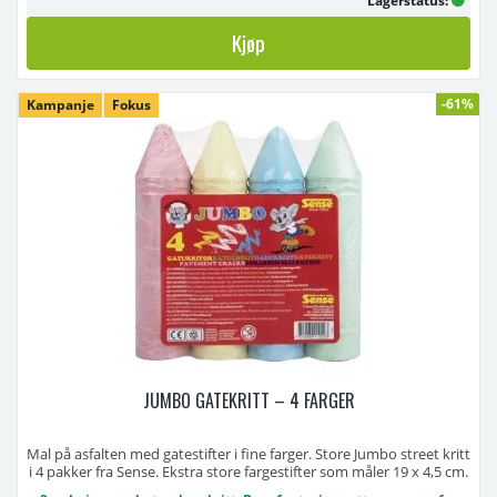
Lagerstatus:
Kjøp
-61%
Kampanje
Fokus
JUMBO GATEKRITT – 4 FARGER
Mal på asfalten med gatestifter i fine farger. Store Jumbo street kritt
i 4 pakker fra Sense. Ekstra store fargestifter som måler 19 x 4,5 cm.
Kommer i fargene rød, grønn, blå og gul.