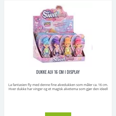
DUKKE ALV 16 CM I DISPLAY
La fantasien fly med denne fine alvedukken som måler ca. 16 cm.
Hver dukke har vinger og et magisk alvetema som gjør den ideell
for rollelek, samling eller som gave til barnerommet. Serien består
av fire forskjellige varianter – fargene og detaljene varierer, så det er
et hyggelig element at kunden ...