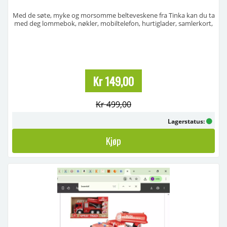
Med de søte, myke og morsomme belteveskene fra Tinka kan du ta
med deg lommebok, nøkler, mobiltelefon, hurtiglader, samlerkort,
godteri eller hva du måtte ønske på tur. ...
Kr 149,00
Kr 499,00
Lagerstatus:
Kjøp