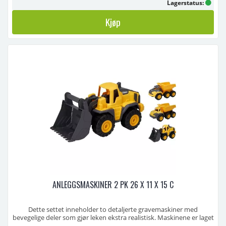
Lagerstatus:
Kjøp
ANLEGGSMASKINER 2 PK 26 X 11 X 15 C
Dette settet inneholder to detaljerte gravemaskiner med
bevegelige deler som gjør leken ekstra realistisk. Maskinene er laget
i slitesterkt plastmateriale og passer perfekt både inne og ute.