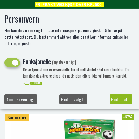
FRI FRAKT VED KJØP OVER KR. 500,-
Personvern
Her kan du vurdere og tilpasse informasjonkapslene vi ønsker å bruke på
0
dette nettstedet. Du bestemmer! Aktiver eller deaktiver informasjonkapsler
etter eget ønske.
ALLE LEKER -50%
Funksjonelle
(nødvendig)
Disse tjenestene er essensielle for at nettstedet skal være brukbar. Du
kan ikke deaktivere disse, da nettsiden ellers ikke vil fungere korrekt.
Viser 56 produkter
↓
1
tjeneste
Kun nødvendige
Godta valgte
Godta alle
-67%
Kampanje