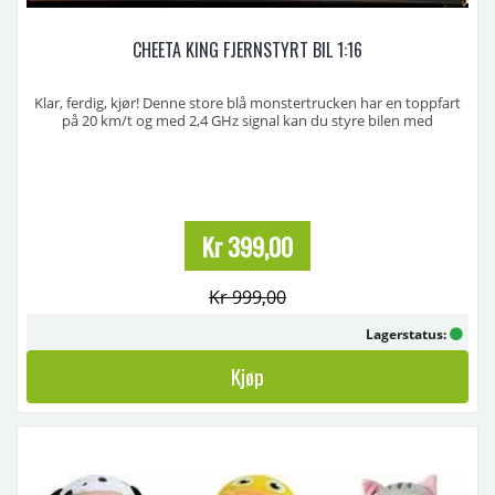
CHEETA KING FJERNSTYRT BIL 1:16
Klar, ferdig, kjør! Denne store blå monstertrucken har en toppfart
på 20 km/t og med 2,4 GHz signal kan du styre bilen med
fjernkontroll 50 meter i fra bilen! Bilen er ca. 30 cm lang, 20 cm brei
og 12 cm høy.
Oppladningstid: 1 time
Brukertid: 15-30 minutter
Kr 399,00
Bilen krever 8x1,5V batteri(ikke inklud ...
Kr 999,00
Lagerstatus:
Kjøp