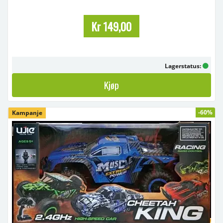
🧰 Produktbeskrivelse
Kr 149,00
Et morsomt og lærerikt 2-i-1 byggesett der barnet kan bygge enten
en brannbil eller et brannhelikopter. Settet inneholder deler som
skrus sammen med medfø ...
Lagerstatus:
Kjøp
-60%
Kampanje