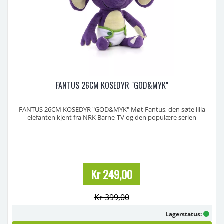
FANTUS 26CM KOSEDYR "GOD&MYK"
FANTUS 26CM KOSEDYR "GOD&MYK" Møt Fantus, den søte lilla
elefanten kjent fra NRK Barne-TV og den populære serien
Minibarna!
Fantus er Fantorangens lille søsken – nysgjerrig, leken og alltid klar
for et nytt eventyr. Nå kan barnet ditt kose og leke med sin helt
egen Fantus-bamse – myk, trygg og perfe ...
Kr 249,00
Kr 399,00
Lagerstatus: