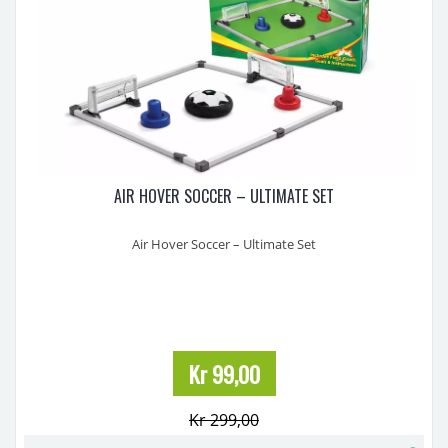
AIR HOVER SOCCER – ULTIMATE SET
Air Hover Soccer – Ultimate Set
Air Hover Soccer Ultimate Set er et morsomt og aktivt
innendørsspill der ballen svever på en luftpute og glir lett over
gulvet. Den myke kanten beskytter både møbler og vegger, og gjør
spillet trygt for barn. Perfekt for lek hjemme – uansett vær.
Spillet er enkelt å ...
Kr 99,00
Kr 299,00