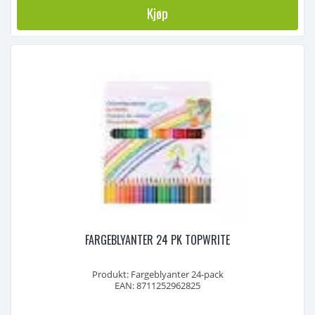
Kjøp
FARGEBLYANTER 24 PK TOPWRITE
Produkt: Fargeblyanter 24-pack
EAN: 8711252962825
Materiale: Tre / grafitt
Farger: 24 assorterte farger