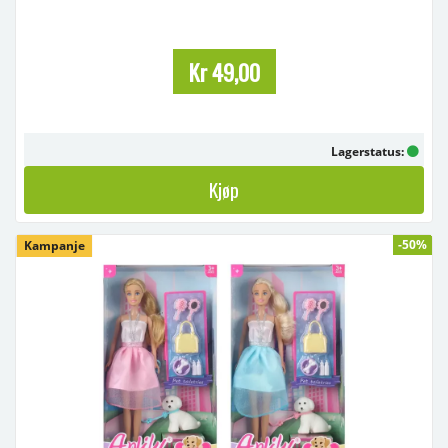
Pakning: Pappetui
Kategori: Skrivesaker / Tegneutstyr
Undergruppe: Fargeblyanter / Skole & Hobby
Alder: 3+
Kr 49,00
Kort beskrivelse:
Sett med 24 fargeblyanter i klare, sterke farger. Perfekt til tegning, ...
Lagerstatus:
Kjøp
-50%
Kampanje