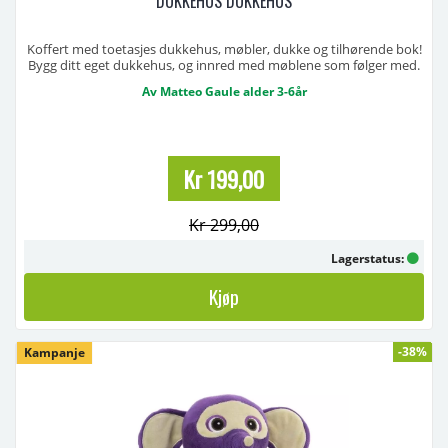
DUKKEHUS DUKKEHUS
Koffert med toetasjes dukkehus, møbler, dukke og tilhørende bok!
Bygg ditt eget dukkehus, og innred med møblene som følger med.
Etterpå kan du lese i boken om Valentina, jenta som bor i huset, og
Av Matteo Gaule alder 3-6år
alt det hun holder på med i løpet av en dag. Huset og figurene er i
solid papp og du trenger verken lim, ...
Kr 199,00
Kr 299,00
Lagerstatus:
Kjøp
-38%
Kampanje