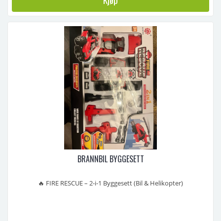
BRANNBIL BYGGESETT
🔥 FIRE RESCUE – 2-i-1 Byggesett (Bil & Helikopter)
Alder: 3+
Merke: Qilun Toys
Type: Skrumontert leke / konstruksjonssett