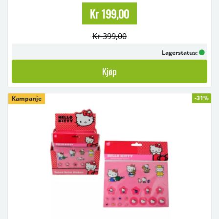
Kr 199,00
Kr 399,00
Lagerstatus:
Kjøp
-31%
Kampanje