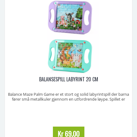
BALANSESPILL LABYRINT 20 CM
Balance Maze Palm Game er et stort og solid labyrintspill der barna
fører små metallkuler gjennom en utfordrende løype. Spillet er
laget i slitesterk plast og kommer i fire fine farger og fire forskjellige
motiver – dyr, jungel, hav og gårdstema.
Håndtak på begge sider gjør det enkelt for små hende ...
Kr 69,00