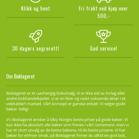
Klikk og hent
Fri frakt ved kjøp over
500,-
30 dagers angrerett!
God service!
Om Boklageret
Boklageret er et uavhengig bokutsalg. Vi er ikke eid av forlag eller
andre bokhandelkjeder, vi er en liten og raskt voksende aktør i et
veletablert marked. Vårt konsept er ganske enkelt: Vi selger gode
bøker -billig!
Vi i Boklageret ønsker å tilby Norges beste priser på gode bøker. Vi
kan ikke ha absolutt alle bøker som finnes i vårt sortement, men vi
har et stort utvalg av de beste bøkene, til de beste prisene. Vi har
bøker for enhver smak, på Boklageret finner du alltid en god bok,