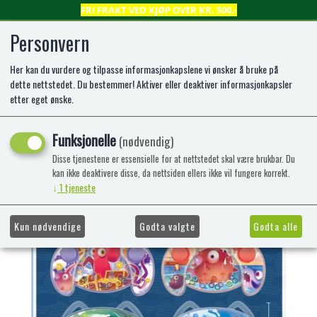
FRI FRAKT VED KJØP OVER KR. 500,-
Personvern
Her kan du vurdere og tilpasse informasjonkapslene vi ønsker å bruke på
0
dette nettstedet. Du bestemmer! Aktiver eller deaktiver informasjonkapsler
etter eget ønske.
Vannspill m/ 2 knapper og håndtak
Funksjonelle
(nødvendig)
- Sea Life
Disse tjenestene er essensielle for at nettstedet skal være brukbar. Du
kan ikke deaktivere disse, da nettsiden ellers ikke vil fungere korrekt.
E
↓
1
tjeneste
Kun nødvendige
Godta valgte
Godta alle