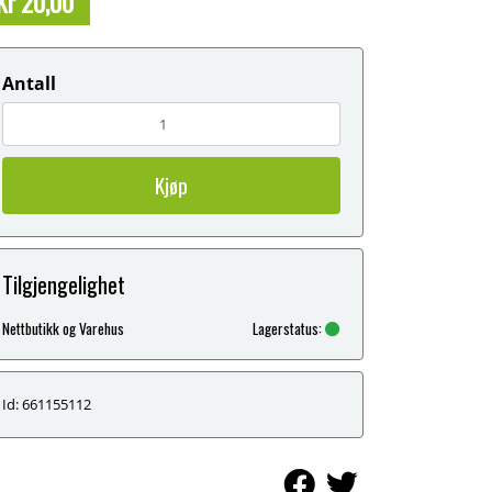
Kr 20,00
Antall
Kjøp
Tilgjengelighet
Nettbutikk og Varehus
Lagerstatus:
Id: 661155112