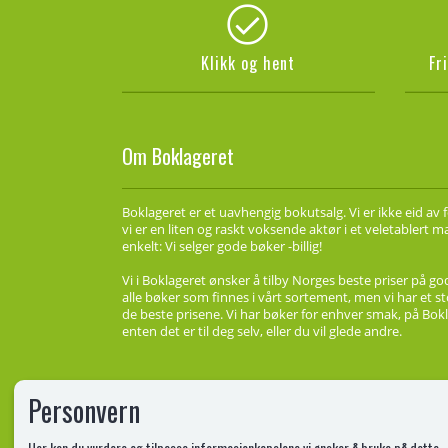
Klikk og hent
Fr
Om Boklageret
Boklageret er et uavhengig bokutsalg. Vi er ikke eid av 
vi er en liten og raskt voksende aktør i et veletablert 
enkelt: Vi selger gode bøker -billig!
Vi i Boklageret ønsker å tilby Norges beste priser på go
alle bøker som finnes i vårt sortement, men vi har et st
de beste prisene. Vi har bøker for enhver smak, på Bokl
enten det er til deg selv, eller du vil glede andre.
Personvern
Her kan du vurdere og tilpasse informasjonkapslene vi ønsker å bruke på dette