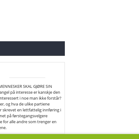
 MENNESKER SKAL GJØRE SIN
gel på interesse er kanskje den
nteressert i noe man ikke forstår?
ier, og hva de ulike partiene
r skrevet en lettfattelig innføring i
egnet på førstegangsvelgere
e for alle andre som trenger en
ene.