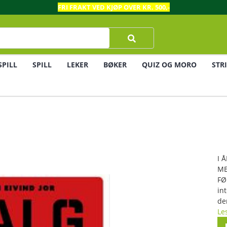
FRI FRAKT VED KJØP OVER KR. 500,-
SPILL
SPILL
LEKER
BØKER
QUIZ OG MORO
STR
I 
ME
FØ
in
de
Le