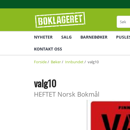
NYHETER
SALG
BARNEBØKER
PUSLE
KONTAKT OSS
Forside
/
Bøker
/
Innbundet
/ valg10
valg10
HEFTET Norsk Bokmål