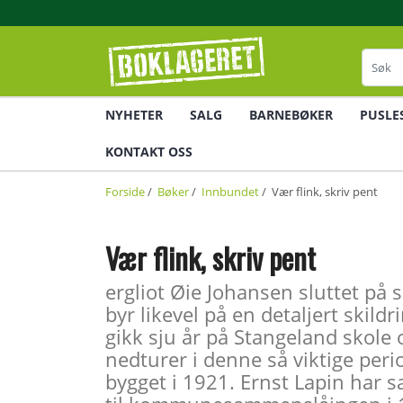
NYHETER
SALG
BARNEBØKER
PUSLE
KONTAKT OSS
Forside
/
Bøker
/
Innbundet
/ Vær flink, skriv pent
Vær flink, skriv pent
ergliot Øie Johansen sluttet på 
byr likevel på en detaljert ski
gikk sju år på Stangeland skole 
nedturer i denne så viktige peri
bygget i 1921. Ernst Lapin har s