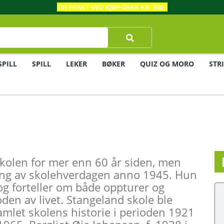
FRI FRAKT VED KJØP OVER KR. 500,-
SPILL
SPILL
LEKER
BØKER
QUIZ OG MORO
STR
skolen for mer enn 60 år siden, men
ldring av skolehverdagen anno 1945. Hun
og forteller om både oppturer og
oden av livet. Stangeland skole ble
amlet skolens historie i perioden 1921