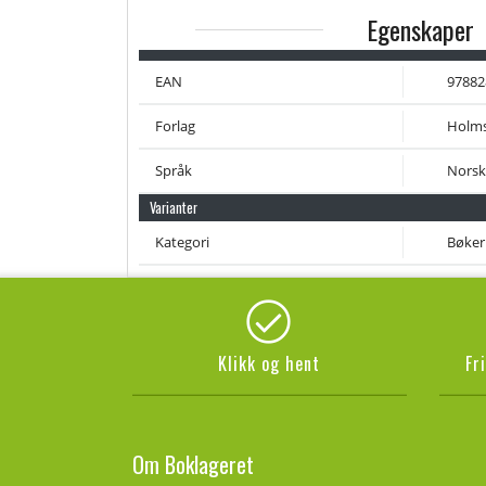
Egenskaper
EAN
97882
Forlag
Holm
Språk
Norsk
Varianter
Kategori
Bøker
Klikk og hent
Fr
Om Boklageret