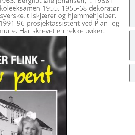
65. Bergliot Øie Johansen, f. 1938 i
skoleeksamen 1955. 1955-68 dekoratør
syerske, tilskjærer og hjemmehjelper.
1991-96 prosjektassistent ved Plan- og
mune. Har skrevet en rekke bøker.