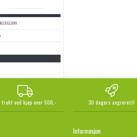
82332200
s
i frakt ved kjøp over 500,-
30 dagers angrerett!
Informasjon