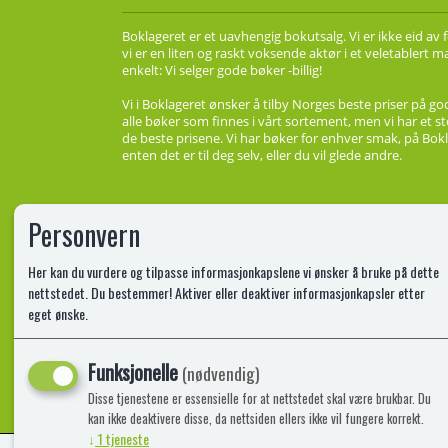
Boklageret er et uavhengig bokutsalg. Vi er ikke eid av 
vi er en liten og raskt voksende aktør i et veletablert 
enkelt: Vi selger gode bøker -billig!
Vi i Boklageret ønsker å tilby Norges beste priser på go
alle bøker som finnes i vårt sortement, men vi har et st
de beste prisene. Vi har bøker for enhver smak, på Bokl
enten det er til deg selv, eller du vil glede andre.
Personvern
Her kan du vurdere og tilpasse informasjonkapslene vi ønsker å bruke på dette
nettstedet. Du bestemmer! Aktiver eller deaktiver informasjonkapsler etter
eget ønske.
Funksjonelle
(nødvendig)
Disse tjenestene er essensielle for at nettstedet skal være brukbar. Du
kan ikke deaktivere disse, da nettsiden ellers ikke vil fungere korrekt.
↓
1
tjeneste