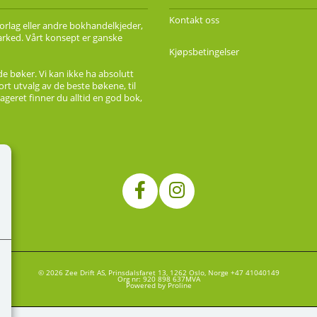
Kontakt oss
forlag eller andre bokhandelkjeder,
marked. Vårt konsept er ganske
Kjøpsbetingelser
de bøker. Vi kan ikke ha absolutt
ort utvalg av de beste bøkene, til
ageret finner du alltid en god bok,
© 2026 Zee Drift AS, Prinsdalsfaret 13, 1262 Oslo, Norge +47 41040149
Org nr: 920 898 637MVA
Powered by Proline