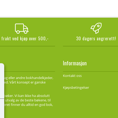
i frakt ved kjøp over 500,-
30 dagers angrerett!
Informasjon
Kontakt oss
forlag eller andre bokhandelkjeder,
marked. Vårt konsept er ganske
Kjøpsbetingelser
de bøker. Vi kan ikke ha absolutt
ort utvalg av de beste bøkene, til
ageret finner du alltid en god bok,