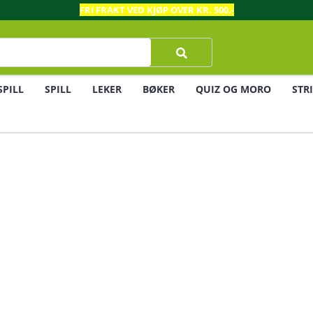
FRI FRAKT VED KJØP OVER KR. 500,-
SPILL
SPILL
LEKER
BØKER
QUIZ OG MORO
STR