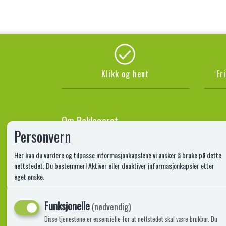
Klikk og hent
Fr
Om Boklageret
Personvern
Boklageret er et uavhengig bokutsalg. Vi er ikke eid av 
Her kan du vurdere og tilpasse informasjonkapslene vi ønsker å bruke på dette
vi er en liten og raskt voksende aktør i et veletablert 
nettstedet. Du bestemmer! Aktiver eller deaktiver informasjonkapsler etter
enkelt: Vi selger gode bøker -billig!
eget ønske.
Vi i Boklageret ønsker å tilby Norges beste priser på go
alle bøker som finnes i vårt sortement, men vi har et st
de beste prisene. Vi har bøker for enhver smak, på Bokl
Funksjonelle
(nødvendig)
enten det er til deg selv, eller du vil glede andre.
Disse tjenestene er essensielle for at nettstedet skal være brukbar. Du