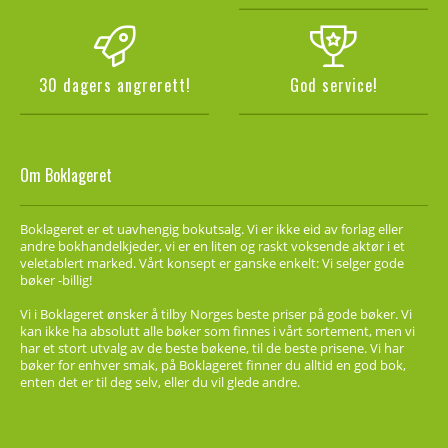
30 dagers angrerett!
God service!
Om Boklageret
Boklageret er et uavhengig bokutsalg. Vi er ikke eid av forlag eller
andre bokhandelkjeder, vi er en liten og raskt voksende aktør i et
veletablert marked. Vårt konsept er ganske enkelt: Vi selger gode
bøker -billig!
Vi i Boklageret ønsker å tilby Norges beste priser på gode bøker. Vi
kan ikke ha absolutt alle bøker som finnes i vårt sortement, men vi
har et stort utvalg av de beste bøkene, til de beste prisene. Vi har
bøker for enhver smak, på Boklageret finner du alltid en god bok,
enten det er til deg selv, eller du vil glede andre.