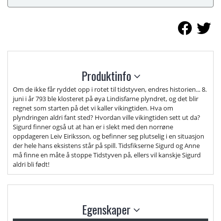
Produktinfo
Om de ikke får ryddet opp i rotet til tidstyven, endres historien... 8.
juni i år 793 ble klosteret på øya Lindisfarne plyndret, og det blir
regnet som starten på det vi kaller vikingtiden. Hva om
plyndringen aldri fant sted? Hvordan ville vikingtiden sett ut da?
Sigurd finner også ut at han er i slekt med den norrøne
oppdageren Leiv Eiriksson, og befinner seg plutselig i en situasjon
der hele hans eksistens står på spill. Tidsfikserne Sigurd og Anne
må finne en måte å stoppe Tidstyven på, ellers vil kanskje Sigurd
aldri bli født!
Egenskaper