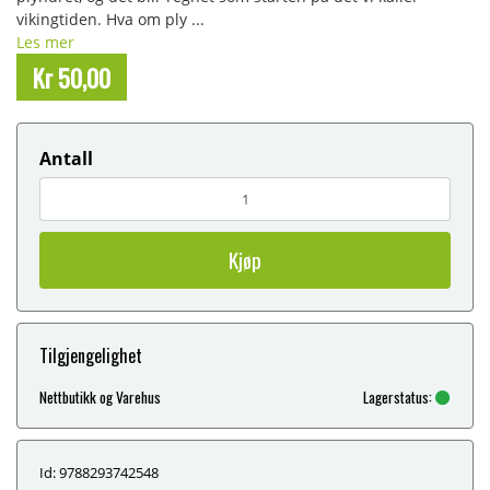
vikingtiden. Hva om ply ...
Les mer
Kr 50,00
Antall
Kjøp
Tilgjengelighet
Nettbutikk og Varehus
Lagerstatus:
Id: 9788293742548