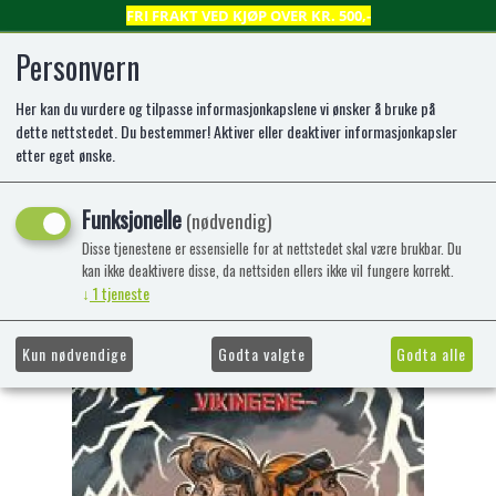
FRI FRAKT VED KJØP OVER KR. 500,-
Personvern
Her kan du vurdere og tilpasse informasjonkapslene vi ønsker å bruke på
0
dette nettstedet. Du bestemmer! Aktiver eller deaktiver informasjonkapsler
etter eget ønske.
Tidsfikserne og vikingene
Funksjonelle
(nødvendig)
innbundet, Norsk (bokmål), 2022
Disse tjenestene er essensielle for at nettstedet skal være brukbar. Du
kan ikke deaktivere disse, da nettsiden ellers ikke vil fungere korrekt.
↓
1
tjeneste
Kun nødvendige
Godta valgte
Godta alle