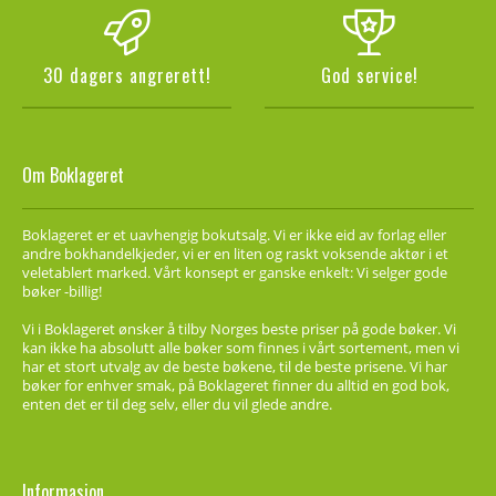
30 dagers angrerett!
God service!
Om Boklageret
Boklageret er et uavhengig bokutsalg. Vi er ikke eid av forlag eller
andre bokhandelkjeder, vi er en liten og raskt voksende aktør i et
veletablert marked. Vårt konsept er ganske enkelt: Vi selger gode
bøker -billig!
Vi i Boklageret ønsker å tilby Norges beste priser på gode bøker. Vi
kan ikke ha absolutt alle bøker som finnes i vårt sortement, men vi
har et stort utvalg av de beste bøkene, til de beste prisene. Vi har
bøker for enhver smak, på Boklageret finner du alltid en god bok,
enten det er til deg selv, eller du vil glede andre.
Informasjon