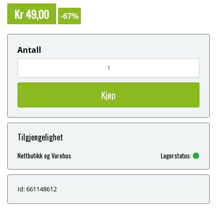
Kr 49,00
-67%
Antall
Kjøp
Tilgjengelighet
Nettbutikk og Varehus
Lagerstatus:
Id: 661148612