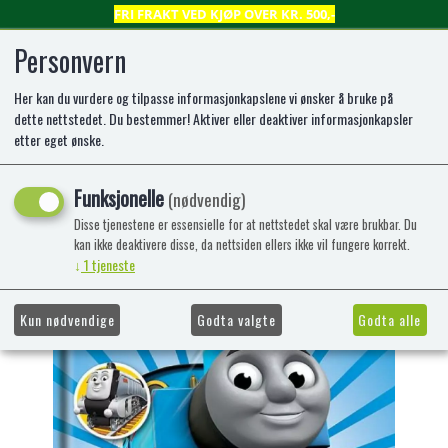
FRI FRAKT VED KJØP OVER KR. 500,-
Personvern
Her kan du vurdere og tilpasse informasjonkapslene vi ønsker å bruke på
0
dette nettstedet. Du bestemmer! Aktiver eller deaktiver informasjonkapsler
etter eget ønske.
Thomastoget: På ferie med
Funksjonelle
(nødvendig)
Thomastoget
Disse tjenestene er essensielle for at nettstedet skal være brukbar. Du
kan ikke deaktivere disse, da nettsiden ellers ikke vil fungere korrekt.
-67%
Kampanje
↓
1
tjeneste
Kun nødvendige
Godta valgte
Godta alle