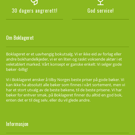
30 dagers angrerett!
God service!
Om Boklageret
Boklageret er et uavhengig bokutsalg. Vi er ikke eid av forlag eller
andre bokhandelkjeder, vi er en liten og raskt voksende aktør i et
veletablert marked. Vårt konsept er ganske enkelt: Vi selger gode
bøker -billig!
Vi i Boklageret ønsker å tilby Norges beste priser på gode bøker. Vi
kan ikke ha absolutt alle bøker som finnes i vårt sortement, men vi
har et stort utvalg av de beste bøkene, til de beste prisene. Vi har
bøker for enhver smak, på Boklageret finner du alltid en god bok,
enten det er til deg selv, eller du vil glede andre.
Informasjon