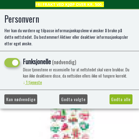
FRI FRAKT VED KJØP OVER KR. 500,-
Personvern
Her kan du vurdere og tilpasse informasjonkapslene vi ønsker å bruke på
0
dette nettstedet. Du bestemmer! Aktiver eller deaktiver informasjonkapsler
etter eget ønske.
STICKERS JUL NR 5 TINKA
Funksjonelle
(nødvendig)
Disse tjenestene er essensielle for at nettstedet skal være brukbar. Du
kan ikke deaktivere disse, da nettsiden ellers ikke vil fungere korrekt.
↓
1
tjeneste
Kun nødvendige
Godta valgte
Godta alle