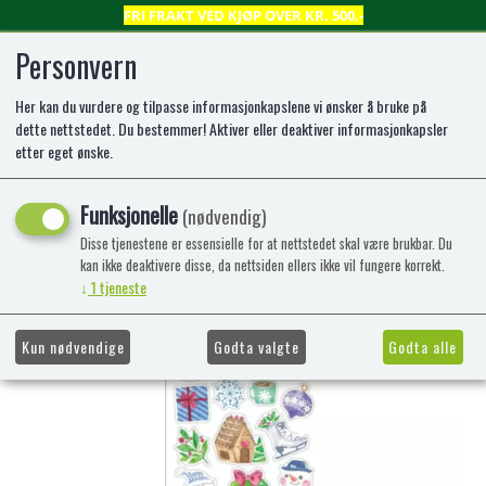
FRI FRAKT VED KJØP OVER KR. 500,-
Personvern
Her kan du vurdere og tilpasse informasjonkapslene vi ønsker å bruke på
0
dette nettstedet. Du bestemmer! Aktiver eller deaktiver informasjonkapsler
etter eget ønske.
STICKERS JUL NR 4 TINKA
Funksjonelle
(nødvendig)
Disse tjenestene er essensielle for at nettstedet skal være brukbar. Du
kan ikke deaktivere disse, da nettsiden ellers ikke vil fungere korrekt.
↓
1
tjeneste
Kun nødvendige
Godta valgte
Godta alle