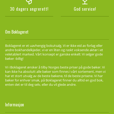
30 dagers angrerett!
God service!
Om Boklageret
Boklageret er et uavhengig bokutsalg. Vi er ikke eid av forlag eller
andre bokhandelkjeder, vi er en liten og raskt voksende aktør i et
veletablert marked. Vårt konsept er ganske enkelt: Vi selger gode
bøker -billig!
Vi i Boklageret ønsker å tilby Norges beste priser på gode bøker. Vi
kan ikke ha absolutt alle bøker som finnes i vårt sortement, men vi
har et stort utvalg av de beste bøkene, til de beste prisene. Vi har
bøker for enhver smak, på Boklageret finner du alltid en god bok,
enten det er til deg selv, eller du vil glede andre.
Informasjon