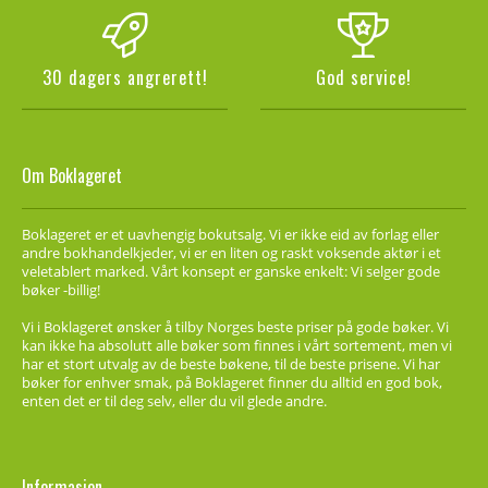
30 dagers angrerett!
God service!
Om Boklageret
Boklageret er et uavhengig bokutsalg. Vi er ikke eid av forlag eller
andre bokhandelkjeder, vi er en liten og raskt voksende aktør i et
veletablert marked. Vårt konsept er ganske enkelt: Vi selger gode
bøker -billig!
Vi i Boklageret ønsker å tilby Norges beste priser på gode bøker. Vi
kan ikke ha absolutt alle bøker som finnes i vårt sortement, men vi
har et stort utvalg av de beste bøkene, til de beste prisene. Vi har
bøker for enhver smak, på Boklageret finner du alltid en god bok,
enten det er til deg selv, eller du vil glede andre.
Informasjon