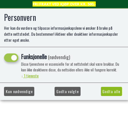
FRI FRAKT VED KJØP OVER KR. 500,-
Personvern
Her kan du vurdere og tilpasse informasjonkapslene vi ønsker å bruke på
0
dette nettstedet. Du bestemmer! Aktiver eller deaktiver informasjonkapsler
etter eget ønske.
Kunne ikke finne produktet
Funksjonelle
(nødvendig)
Forside
Disse tjenestene er essensielle for at nettstedet skal være brukbar. Du
kan ikke deaktivere disse, da nettsiden ellers ikke vil fungere korrekt.
↓
1
tjeneste
Kun nødvendige
Godta valgte
Godta alle