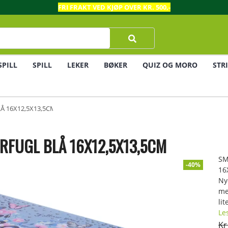
FRI FRAKT VED KJØP OVER KR. 500,-
SPILL
SPILL
LEKER
BØKER
QUIZ OG MORO
STR
Å 16X12,5X13,5CM
RFUGL BLÅ 16X12,5X13,5CM
SM
-40%
16
Ny
me
lit
Le
Kr