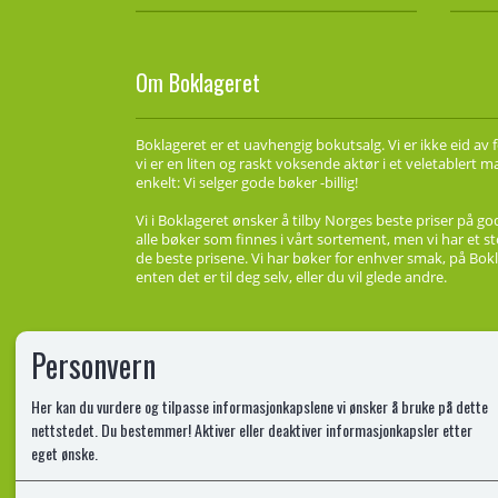
Om Boklageret
Boklageret er et uavhengig bokutsalg. Vi er ikke eid av 
vi er en liten og raskt voksende aktør i et veletablert 
enkelt: Vi selger gode bøker -billig!
Vi i Boklageret ønsker å tilby Norges beste priser på go
alle bøker som finnes i vårt sortement, men vi har et st
de beste prisene. Vi har bøker for enhver smak, på Bokl
enten det er til deg selv, eller du vil glede andre.
Personvern
Her kan du vurdere og tilpasse informasjonkapslene vi ønsker å bruke på dette
nettstedet. Du bestemmer! Aktiver eller deaktiver informasjonkapsler etter
eget ønske.