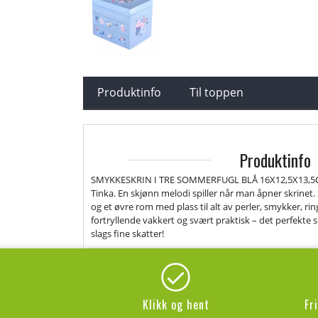
Produktinfo
Til toppen
Produktinfo
SMYKKESKRIN I TRE SOMMERFUGL BLÅ 16X12,5X13,5CMN
Tinka. En skjønn melodi spiller når man åpner skrinet. Sk
og et øvre rom med plass til alt av perler, smykker, ri
fortryllende vakkert og svært praktisk – det perfekte s
slags fine skatter!
Klikk og hent
Fr