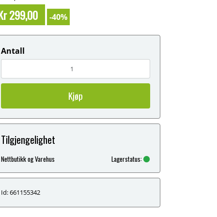
Kr 299,00
-40%
Antall
Kjøp
Tilgjengelighet
Nettbutikk og Varehus
Lagerstatus:
Id: 661155342