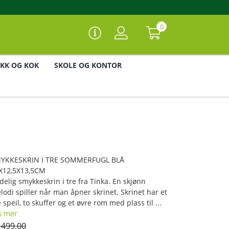
0
IKK OG KOK
SKOLE OG KONTOR
YKKESKRIN I TRE SOMMERFUGL BLÅ
X12,5X13,5CM
delig smykkeskrin i tre fra Tinka. En skjønn
lodi spiller når man åpner skrinet. Skrinet har et
e speil, to skuffer og et øvre rom med plass til ...
s mer
 499,00