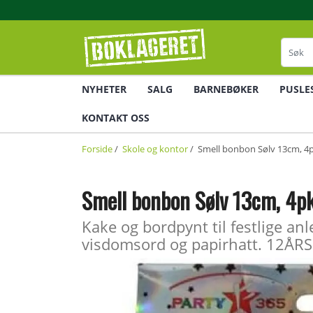
NYHETER
SALG
BARNEBØKER
PUSLE
KONTAKT OSS
Forside
/
Skole og kontor
/ Smell bonbon Sølv 13cm, 4
Smell bonbon Sølv 13cm, 4p
Kake og bordpynt til festlige a
visdomsord og papirhatt. 12ÅRS