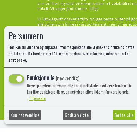
vi er en liten og raskt voksende aktør i et veletablert 
enkelt: Vi selger gode bøker -billig!
Vi i Boklageret ønsker å tilby Norges beste priser på go
alle bøker som finnes i vårt sortement, men vi har et st
de beste prisene. Vi har bøker for enhver smak, på Bokl
Personvern
enten det er til deg selv, eller du vil glede andre.
Her kan du vurdere og tilpasse informasjonkapslene vi ønsker å bruke på dette
nettstedet. Du bestemmer! Aktiver eller deaktiver informasjonkapsler etter
eget ønske.
Funksjonelle
(nødvendig)
Disse tjenestene er essensielle for at nettstedet skal være brukbar. Du
kan ikke deaktivere disse, da nettsiden ellers ikke vil fungere korrekt.
↓
1
tjeneste
Kun nødvendige
Godta valgte
Godta alle