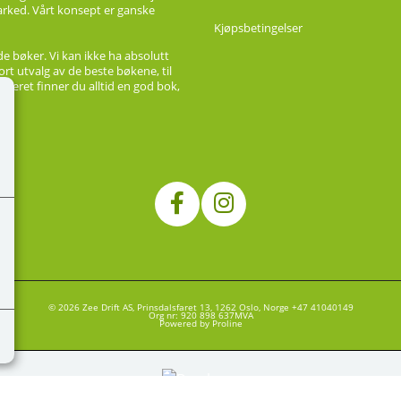
marked. Vårt konsept er ganske
Kjøpsbetingelser
de bøker. Vi kan ikke ha absolutt
ort utvalg av de beste bøkene, til
ageret finner du alltid en god bok,
© 2026 Zee Drift AS, Prinsdalsfaret 13, 1262 Oslo, Norge +47 41040149
Org nr: 920 898 637MVA
Powered by Proline