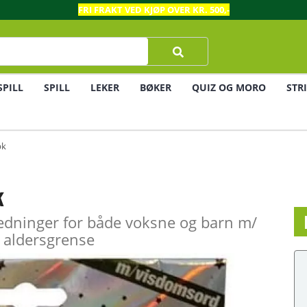
FRI FRAKT VED KJØP OVER KR. 500,-
SPILL
SPILL
LEKER
BØKER
QUIZ OG MORO
STR
pk
k
nledninger for både voksne og barn m/
 aldersgrense