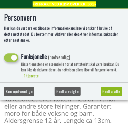
FRI FRAKT VED KJØP OVER KR. 500,-
Personvern
Her kan du vurdere og tilpasse informasjonkapslene vi ønsker å bruke på
0
dette nettstedet. Du bestemmer! Aktiver eller deaktiver informasjonkapsler
etter eget ønske.
Smell bonbon farget 13cm, 6pk.
Funksjonelle
(nødvendig)
Dette er en pakke med 6 stk
Disse tjenestene er essensielle for at nettstedet skal være brukbar. Du
smellbonbon, perfekt til 17 mai med
kan ikke deaktivere disse, da nettsiden ellers ikke vil fungere korrekt.
↓
1
tjeneste
norske farger. Her får du to stk i rød, to i
blå og to i lyst sølv. Alle inneholder vits
og papirhatt. Perfekt til å pynte
Kun nødvendige
Godta valgte
Godta alle
kakebordet eller kaken med til 17.mai
eller andre store feiringer. Garantert
moro for både voksne og barn.
Aldersgrense 12 år. Lengde ca 13cm.