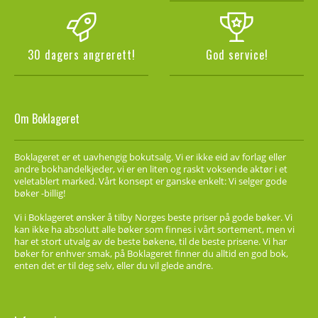
30 dagers angrerett!
God service!
Om Boklageret
Boklageret er et uavhengig bokutsalg. Vi er ikke eid av forlag eller
andre bokhandelkjeder, vi er en liten og raskt voksende aktør i et
veletablert marked. Vårt konsept er ganske enkelt: Vi selger gode
bøker -billig!
Vi i Boklageret ønsker å tilby Norges beste priser på gode bøker. Vi
kan ikke ha absolutt alle bøker som finnes i vårt sortement, men vi
har et stort utvalg av de beste bøkene, til de beste prisene. Vi har
bøker for enhver smak, på Boklageret finner du alltid en god bok,
enten det er til deg selv, eller du vil glede andre.