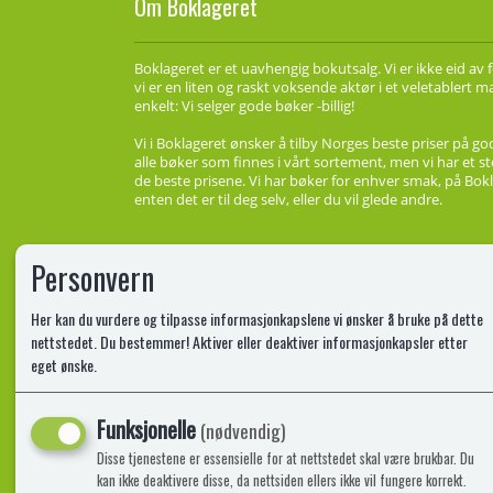
Om Boklageret
Boklageret er et uavhengig bokutsalg. Vi er ikke eid av 
vi er en liten og raskt voksende aktør i et veletablert 
enkelt: Vi selger gode bøker -billig!
Vi i Boklageret ønsker å tilby Norges beste priser på go
alle bøker som finnes i vårt sortement, men vi har et st
de beste prisene. Vi har bøker for enhver smak, på Bokl
enten det er til deg selv, eller du vil glede andre.
Personvern
Her kan du vurdere og tilpasse informasjonkapslene vi ønsker å bruke på dette
nettstedet. Du bestemmer! Aktiver eller deaktiver informasjonkapsler etter
eget ønske.
Funksjonelle
(nødvendig)
Disse tjenestene er essensielle for at nettstedet skal være brukbar. Du
kan ikke deaktivere disse, da nettsiden ellers ikke vil fungere korrekt.