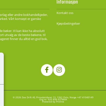
Informasjon
Kontakt oss
forlag eller andre bokhandelkjeder,
marked. Vårt konsept er ganske
Kjøpsbetingelser
de bøker. Vi kan ikke ha absolutt
ort utvalg av de beste bøkene, til
ageret finner du alltid en god bok,
© 2026 Zee Drift AS, Prinsdalsfaret 13, 1262 Oslo, Norge +47 41040149
Org nr: 920 898 637MVA
Powered by Proline