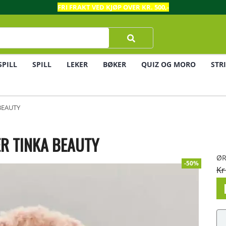
FRI FRAKT VED KJØP OVER KR. 500,-
SPILL
SPILL
LEKER
BØKER
QUIZ OG MORO
STR
BEAUTY
R TINKA BEAUTY
ØR
-50%
Kr