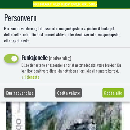
FRI FRAKT VED KJØP OVER KR. 500,-
Personvern
Her kan du vurdere og tilpasse informasjonkapslene vi ønsker å bruke på
0
dette nettstedet. Du bestemmer! Aktiver eller deaktiver informasjonkapsler
etter eget ønske.
Mountain train 500 pcs*UF
Funksjonelle
(nødvendig)
-50%
Kampanje
Disse tjenestene er essensielle for at nettstedet skal være brukbar. Du
kan ikke deaktivere disse, da nettsiden ellers ikke vil fungere korrekt.
↓
1
tjeneste
Kun nødvendige
Godta valgte
Godta alle