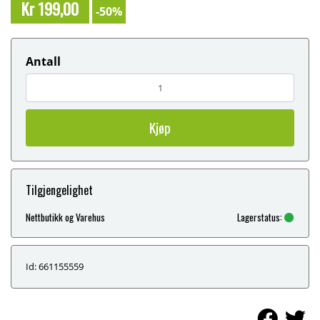
Kr 199,00
-50%
Antall
Kjøp
Tilgjengelighet
Nettbutikk og Varehus
Lagerstatus:
Id: 661155559