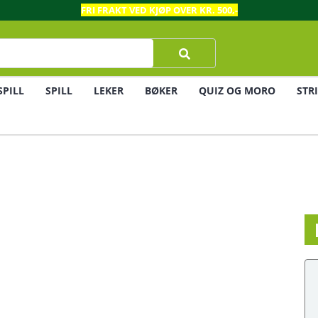
FRI FRAKT VED KJØP OVER KR. 500,-
SPILL
SPILL
LEKER
BØKER
QUIZ OG MORO
STR