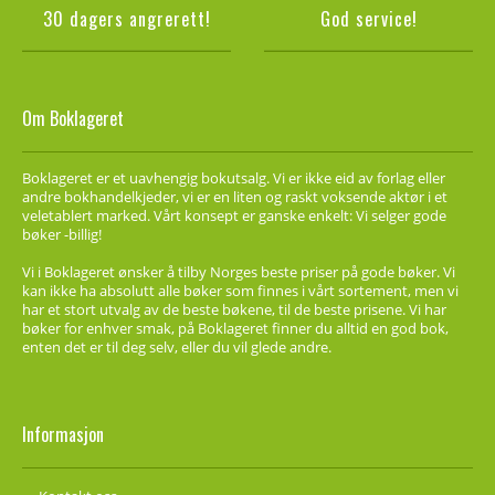
30 dagers angrerett!
God service!
Om Boklageret
Boklageret er et uavhengig bokutsalg. Vi er ikke eid av forlag eller
andre bokhandelkjeder, vi er en liten og raskt voksende aktør i et
veletablert marked. Vårt konsept er ganske enkelt: Vi selger gode
bøker -billig!
Vi i Boklageret ønsker å tilby Norges beste priser på gode bøker. Vi
kan ikke ha absolutt alle bøker som finnes i vårt sortement, men vi
har et stort utvalg av de beste bøkene, til de beste prisene. Vi har
bøker for enhver smak, på Boklageret finner du alltid en god bok,
enten det er til deg selv, eller du vil glede andre.
Informasjon