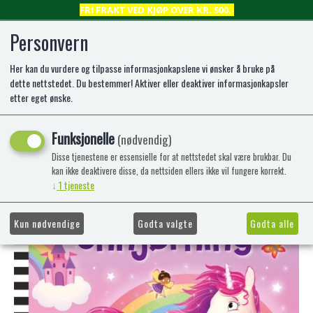
FRI FRAKT VED KJØP OVER KR. 500,-
Personvern
Her kan du vurdere og tilpasse informasjonkapslene vi ønsker å bruke på
0
dette nettstedet. Du bestemmer! Aktiver eller deaktiver informasjonkapsler
etter eget ønske.
Magisk enhjørning
Funksjonelle
(nødvendig)
Disse tjenestene er essensielle for at nettstedet skal være brukbar. Du
kan ikke deaktivere disse, da nettsiden ellers ikke vil fungere korrekt.
↓
1
tjeneste
Kun nødvendige
Godta valgte
Godta alle