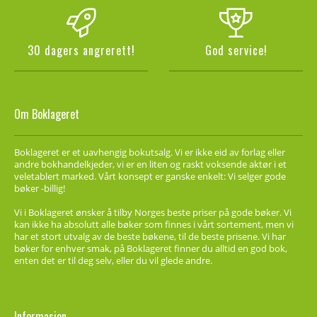
30 dagers angrerett!
God service!
Om Boklageret
Boklageret er et uavhengig bokutsalg. Vi er ikke eid av forlag eller
andre bokhandelkjeder, vi er en liten og raskt voksende aktør i et
veletablert marked. Vårt konsept er ganske enkelt: Vi selger gode
bøker -billig!
Vi i Boklageret ønsker å tilby Norges beste priser på gode bøker. Vi
kan ikke ha absolutt alle bøker som finnes i vårt sortement, men vi
har et stort utvalg av de beste bøkene, til de beste prisene. Vi har
bøker for enhver smak, på Boklageret finner du alltid en god bok,
enten det er til deg selv, eller du vil glede andre.
Informasjon