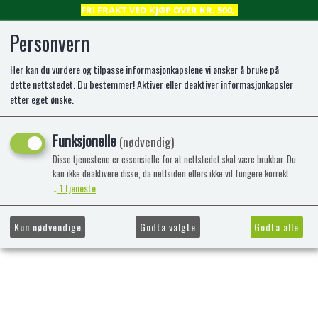
FRI FRAKT VED KJØP OVER KR. 500,-
Personvern
Her kan du vurdere og tilpasse informasjonkapslene vi ønsker å bruke på
0
dette nettstedet. Du bestemmer! Aktiver eller deaktiver informasjonkapsler
etter eget ønske.
Kunne ikke finne produktet
Funksjonelle
(nødvendig)
Forside
Disse tjenestene er essensielle for at nettstedet skal være brukbar. Du
kan ikke deaktivere disse, da nettsiden ellers ikke vil fungere korrekt.
↓
1
tjeneste
Kun nødvendige
Godta valgte
Godta alle