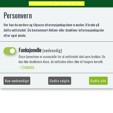
FRI FRAKT VED KJØP OVER KR. 500,-
Personvern
Her kan du vurdere og tilpasse informasjonkapslene vi ønsker å bruke på
0
dette nettstedet. Du bestemmer! Aktiver eller deaktiver informasjonkapsler
etter eget ønske.
Kunne ikke finne produktet
Funksjonelle
(nødvendig)
Forside
Disse tjenestene er essensielle for at nettstedet skal være brukbar. Du
kan ikke deaktivere disse, da nettsiden ellers ikke vil fungere korrekt.
↓
1
tjeneste
Kun nødvendige
Godta valgte
Godta alle