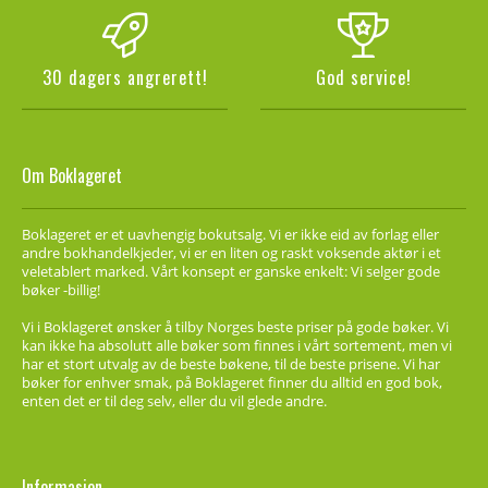
30 dagers angrerett!
God service!
Om Boklageret
Boklageret er et uavhengig bokutsalg. Vi er ikke eid av forlag eller
andre bokhandelkjeder, vi er en liten og raskt voksende aktør i et
veletablert marked. Vårt konsept er ganske enkelt: Vi selger gode
bøker -billig!
Vi i Boklageret ønsker å tilby Norges beste priser på gode bøker. Vi
kan ikke ha absolutt alle bøker som finnes i vårt sortement, men vi
har et stort utvalg av de beste bøkene, til de beste prisene. Vi har
bøker for enhver smak, på Boklageret finner du alltid en god bok,
enten det er til deg selv, eller du vil glede andre.
Informasjon