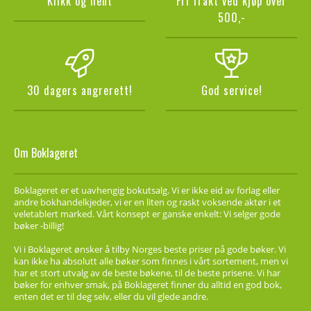
Klikk og hent
Fri frakt ved kjøp over
500,-
30 dagers angrerett!
God service!
Om Boklageret
Boklageret er et uavhengig bokutsalg. Vi er ikke eid av forlag eller
andre bokhandelkjeder, vi er en liten og raskt voksende aktør i et
veletablert marked. Vårt konsept er ganske enkelt: Vi selger gode
bøker -billig!
Vi i Boklageret ønsker å tilby Norges beste priser på gode bøker. Vi
kan ikke ha absolutt alle bøker som finnes i vårt sortement, men vi
har et stort utvalg av de beste bøkene, til de beste prisene. Vi har
bøker for enhver smak, på Boklageret finner du alltid en god bok,
enten det er til deg selv, eller du vil glede andre.