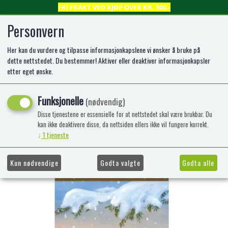
FRI FRAKT VED KJØP OVER KR. 500,-
Personvern
Her kan du vurdere og tilpasse informasjonkapslene vi ønsker å bruke på
0
dette nettstedet. Du bestemmer! Aktiver eller deaktiver informasjonkapsler
etter eget ønske.
JULEKORT DBL 6 STK. J.JACOBSEN
Funksjonelle
(nødvendig)
NISSER SOM FALLER PÅ SKI
Disse tjenestene er essensielle for at nettstedet skal være brukbar. Du
kan ikke deaktivere disse, da nettsiden ellers ikke vil fungere korrekt.
↓
1
tjeneste
Kun nødvendige
Godta valgte
Godta alle