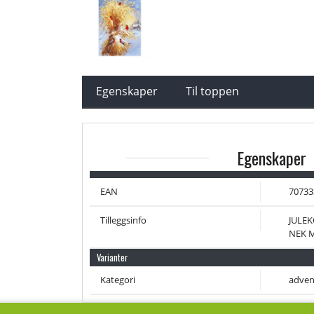
Egenskaper
Til toppen
Egenskaper
EAN
70733
Tilleggsinfo
JULEK
NEK 
Varianter
Kategori
adven