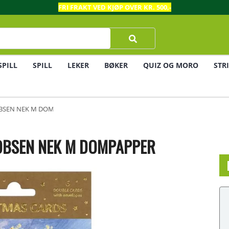
FRI FRAKT VED KJØP OVER KR. 500,-
SPILL
SPILL
LEKER
BØKER
QUIZ OG MORO
STR
ACOBSEN NEK M DOMPAPPER
ACOBSEN NEK M DOMPAPPER