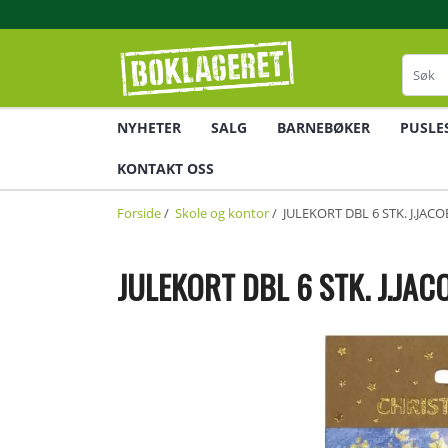
NYHETER
SALG
BARNEBØKER
PUSLE
KONTAKT OSS
Forside
/
Skole og kontor
/ JULEKORT DBL 6 STK. J.J
JULEKORT DBL 6 STK. J.J