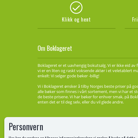
Klikk og hent
Fr
Om Boklageret
Boklageret er et uavhengig bokutsalg. Vi er ikke eid av 
vi er en liten og raskt voksende aktør i et veletablert 
enkelt: Vi selger gode bøker -billig!
Vi i Boklageret ønsker å tilby Norges beste priser på go
alle bøker som finnes i vårt sortement, men vi har et st
de beste prisene. Vi har bøker for enhver smak, på Bokl
enten det er til deg selv, eller du vil glede andre.
Personvern
Her kan du vurdere og tilpasse informasjonkapslene vi ønsker å bruke på dette