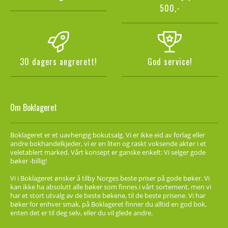
500,-
30 dagers angrerett!
God service!
Om Boklageret
Boklageret er et uavhengig bokutsalg. Vi er ikke eid av forlag eller
andre bokhandelkjeder, vi er en liten og raskt voksende aktør i et
veletablert marked. Vårt konsept er ganske enkelt: Vi selger gode
bøker -billig!
Vi i Boklageret ønsker å tilby Norges beste priser på gode bøker. Vi
kan ikke ha absolutt alle bøker som finnes i vårt sortement, men vi
har et stort utvalg av de beste bøkene, til de beste prisene. Vi har
bøker for enhver smak, på Boklageret finner du alltid en god bok,
enten det er til deg selv, eller du vil glede andre.