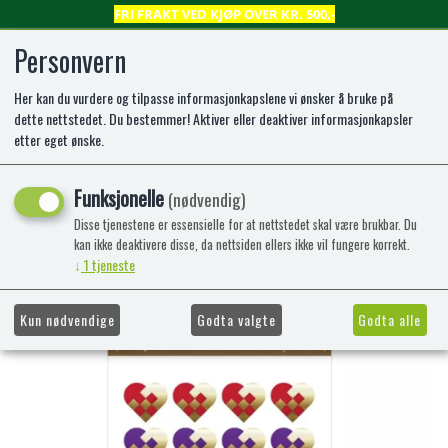
FRI FRAKT VED KJØP OVER KR. 500,-
Personvern
Her kan du vurdere og tilpasse informasjonkapslene vi ønsker å bruke på
0
dette nettstedet. Du bestemmer! Aktiver eller deaktiver informasjonkapsler
etter eget ønske.
JULEKLISTREMERKER 2 ARK
Funksjonelle
(nødvendig)
JULEKURVER
Disse tjenestene er essensielle for at nettstedet skal være brukbar. Du
kan ikke deaktivere disse, da nettsiden ellers ikke vil fungere korrekt.
↓
1
tjeneste
Kun nødvendige
Godta valgte
Godta alle