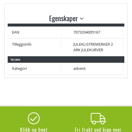
Egenskaper
EAN
7073334005167
Tilleggsinfo
JULEKLISTREMERKER 2
ARK JULEKURVER
Varianter
Kategori
advent
Klikk og hent
Fri frakt ved kjøp over