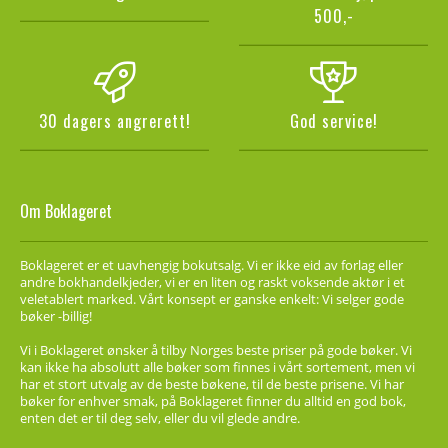
500,-
30 dagers angrerett!
God service!
Om Boklageret
Boklageret er et uavhengig bokutsalg. Vi er ikke eid av forlag eller
andre bokhandelkjeder, vi er en liten og raskt voksende aktør i et
veletablert marked. Vårt konsept er ganske enkelt: Vi selger gode
bøker -billig!
Vi i Boklageret ønsker å tilby Norges beste priser på gode bøker. Vi
kan ikke ha absolutt alle bøker som finnes i vårt sortement, men vi
har et stort utvalg av de beste bøkene, til de beste prisene. Vi har
bøker for enhver smak, på Boklageret finner du alltid en god bok,
enten det er til deg selv, eller du vil glede andre.