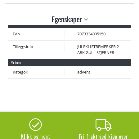
Egenskaper
EAN
7073334005150
Tilleggsinfo
JULEKLISTREMERKER 2
ARK GULL STJERNER
Varianter
Kategori
advent
Klikk og hent
Fri frakt ved kjøp over