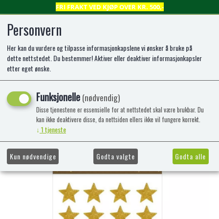
FRI FRAKT VED KJØP OVER KR. 500,-
Personvern
Her kan du vurdere og tilpasse informasjonkapslene vi ønsker å bruke på
0
dette nettstedet. Du bestemmer! Aktiver eller deaktiver informasjonkapsler
etter eget ønske.
JULEKLISTREMERKER 2 ARK GULL
Funksjonelle
(nødvendig)
STJERNER
Disse tjenestene er essensielle for at nettstedet skal være brukbar. Du
kan ikke deaktivere disse, da nettsiden ellers ikke vil fungere korrekt.
↓
1
tjeneste
Kun nødvendige
Godta valgte
Godta alle