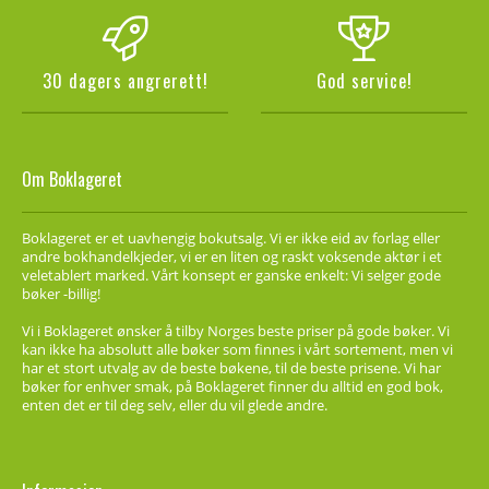
30 dagers angrerett!
God service!
Om Boklageret
Boklageret er et uavhengig bokutsalg. Vi er ikke eid av forlag eller
andre bokhandelkjeder, vi er en liten og raskt voksende aktør i et
veletablert marked. Vårt konsept er ganske enkelt: Vi selger gode
bøker -billig!
Vi i Boklageret ønsker å tilby Norges beste priser på gode bøker. Vi
kan ikke ha absolutt alle bøker som finnes i vårt sortement, men vi
har et stort utvalg av de beste bøkene, til de beste prisene. Vi har
bøker for enhver smak, på Boklageret finner du alltid en god bok,
enten det er til deg selv, eller du vil glede andre.