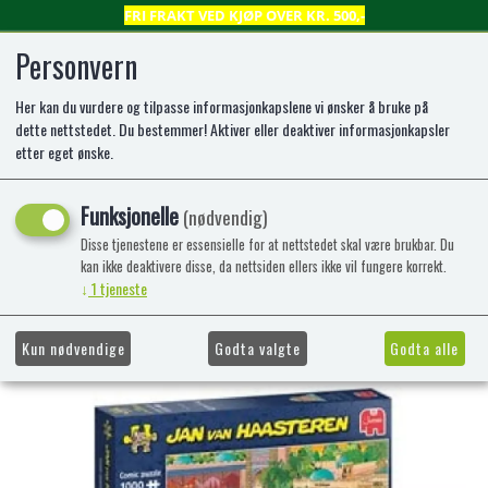
FRI FRAKT VED KJØP OVER KR. 500,-
Personvern
Her kan du vurdere og tilpasse informasjonkapslene vi ønsker å bruke på
0
dette nettstedet. Du bestemmer! Aktiver eller deaktiver informasjonkapsler
etter eget ønske.
Jan van Haasteren efteling Fata
Funksjonelle
(nødvendig)
Morgana (1000)
Disse tjenestene er essensielle for at nettstedet skal være brukbar. Du
kan ikke deaktivere disse, da nettsiden ellers ikke vil fungere korrekt.
1000 brikker
↓
1
tjeneste
-50%
Kampanje
Kun nødvendige
Godta valgte
Godta alle