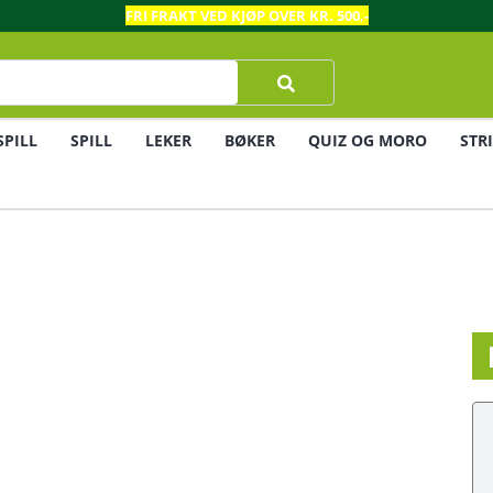
FRI FRAKT VED KJØP OVER KR. 500,-
SPILL
SPILL
LEKER
BØKER
QUIZ OG MORO
STR