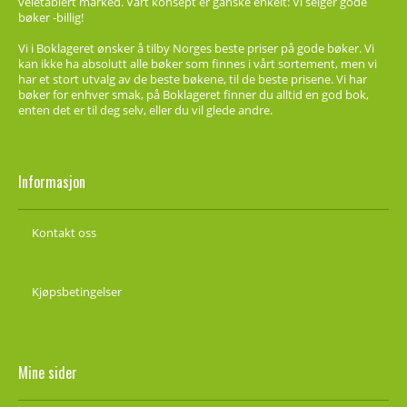
veletablert marked. Vårt konsept er ganske enkelt: Vi selger gode
bøker -billig!
Vi i Boklageret ønsker å tilby Norges beste priser på gode bøker. Vi
kan ikke ha absolutt alle bøker som finnes i vårt sortement, men vi
har et stort utvalg av de beste bøkene, til de beste prisene. Vi har
bøker for enhver smak, på Boklageret finner du alltid en god bok,
enten det er til deg selv, eller du vil glede andre.
Informasjon
Kontakt oss
Kjøpsbetingelser
Mine sider