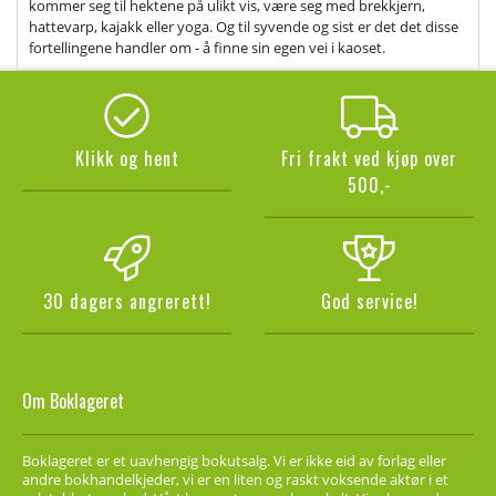
kommer seg til hektene på ulikt vis, være seg med brekkjern,
hattevarp, kajakk eller yoga. Og til syvende og sist er det det disse
fortellingene handler om - å finne sin egen vei i kaoset.
Klikk og hent
Fri frakt ved kjøp over
500,-
30 dagers angrerett!
God service!
Om Boklageret
Boklageret er et uavhengig bokutsalg. Vi er ikke eid av forlag eller
andre bokhandelkjeder, vi er en liten og raskt voksende aktør i et