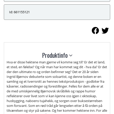
Id: 661155121
Produktinfo
Hva er disse hektene man gjerne vil komme seg til? Er det et land,
et sted, en følelse? Og når man har kommet seg dit - hva da? Er det
der den ultimate ro og orden befinner seg? Det er 20 år siden
Ingrid Bjørnov debuterte som soloartist, og denne boken er en
samling og et tverrsnitt av hennes tekstproduksjon - godbiter fra
kåserier, radiosendinger og forestillinger. Felles for dem alle er at
de med umiskjennelig Bjørnovsk skråblikk og rappe humor
reflekterer over livet som vi kan kjenne oss igjen i: ekteskap,
husbygging, naboens tujahekk, og sorgen over buksestørrelsen
som forsvant. Som en rød tråd går lengselen etter å få orden på
tilværelsen og styr på sakene. Og her kommer hektene inn. For alle