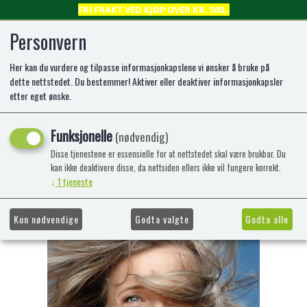
FRI FRAKT VED KJØP OVER KR. 500,-
Personvern
Her kan du vurdere og tilpasse informasjonkapslene vi ønsker å bruke på
0
dette nettstedet. Du bestemmer! Aktiver eller deaktiver informasjonkapsler
etter eget ønske.
Herfra til hektene 20 år med
Funksjonelle
(nødvendig)
fortellertrang
Disse tjenestene er essensielle for at nettstedet skal være brukbar. Du
kan ikke deaktivere disse, da nettsiden ellers ikke vil fungere korrekt.
Bjørnov, Ingrid Innbundet / 2020 /
↓
1
tjeneste
Bokmål
Kun nødvendige
Godta valgte
Godta alle