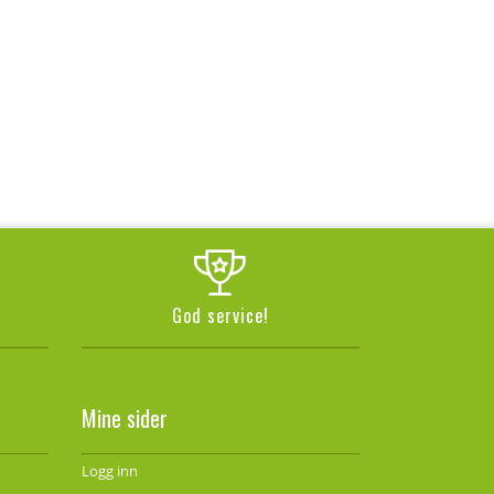
God service!
Mine sider
Logg inn