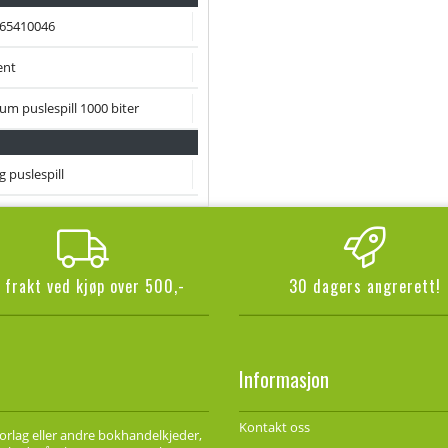
65410046
nt
um puslespill 1000 biter
og puslespill
i frakt ved kjøp over 500,-
30 dagers angrerett!
Informasjon
Kontakt oss
forlag eller andre bokhandelkjeder,