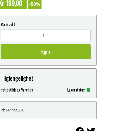
Kr 199,00
-50%
Antall
Kjøp
Tilgjengelighet
Nettbutikk og Varehus
Lagerstatus:
Id: 661155236