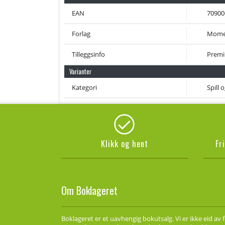
EAN
70900
Forlag
Mome
Tilleggsinfo
Premi
Varianter
Kategori
Spill 
Klikk og hent
Fr
Om Boklageret
Boklageret er et uavhengig bokutsalg. Vi er ikke eid av 