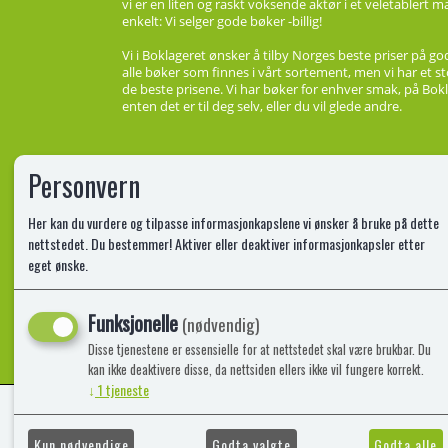
vi er en liten og raskt voksende aktør i et veletablert 
enkelt: Vi selger gode bøker -billig!
Vi i Boklageret ønsker å tilby Norges beste priser på go
alle bøker som finnes i vårt sortement, men vi har et st
de beste prisene. Vi har bøker for enhver smak, på Bokl
enten det er til deg selv, eller du vil glede andre.
Personvern
Her kan du vurdere og tilpasse informasjonkapslene vi ønsker å bruke på dette
nettstedet. Du bestemmer! Aktiver eller deaktiver informasjonkapsler etter
eget ønske.
Funksjonelle
(nødvendig)
Disse tjenestene er essensielle for at nettstedet skal være brukbar. Du
kan ikke deaktivere disse, da nettsiden ellers ikke vil fungere korrekt.
↓
1
tjeneste
Kun nødvendige
Godta valgte
Godta alle