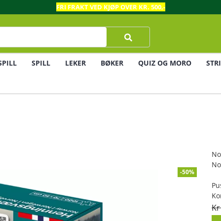
FRI FRAKT VED KJØP OVER KR. 500,-
SPILL
SPILL
LEKER
BØKER
QUIZ OG MORO
STR
No
No
-50%
Pu
Ko
Kr