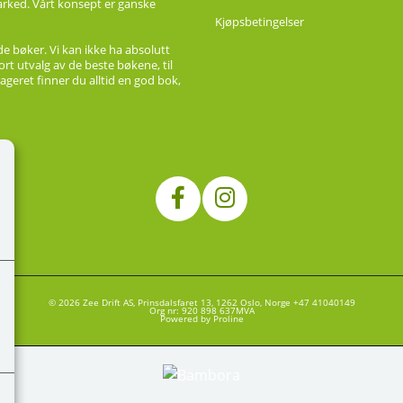
marked. Vårt konsept er ganske
Kjøpsbetingelser
de bøker. Vi kan ikke ha absolutt
ort utvalg av de beste bøkene, til
ageret finner du alltid en god bok,
© 2026 Zee Drift AS, Prinsdalsfaret 13, 1262 Oslo, Norge +47 41040149
Org nr: 920 898 637MVA
Powered by Proline