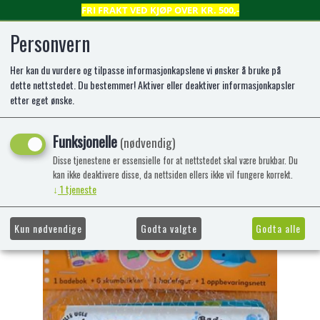
FRI FRAKT VED KJØP OVER KR. 500,-
Personvern
Her kan du vurdere og tilpasse informasjonkapslene vi ønsker å bruke på
0
dette nettstedet. Du bestemmer! Aktiver eller deaktiver informasjonkapsler
etter eget ønske.
Helmer og vennene BADEBOK
Funksjonelle
(nødvendig)
Av Anne Sofie Sternberg, Verónica Casas
Disse tjenestene er essensielle for at nettstedet skal være brukbar. Du
Del av serien Badevenner og Lille ugle-
kan ikke deaktivere disse, da nettsiden ellers ikke vil fungere korrekt.
↓
1
tjeneste
læresirkelen
-47%
Kampanje
Kun nødvendige
Godta valgte
Godta alle