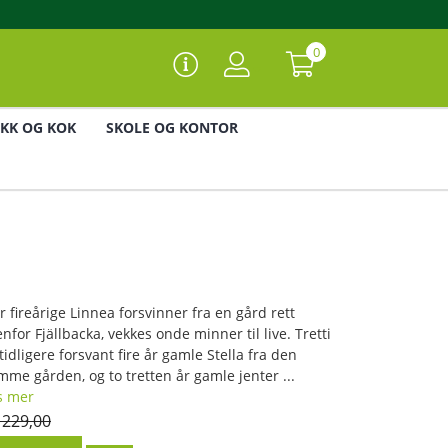
0
IKK OG KOK
SKOLE OG KONTOR
r fireårige Linnea forsvinner fra en gård rett
enfor Fjällbacka, vekkes onde minner til live. Tretti
tidligere forsvant fire år gamle Stella fra den
mme gården, og to tretten år gamle jenter ...
s mer
 229,00