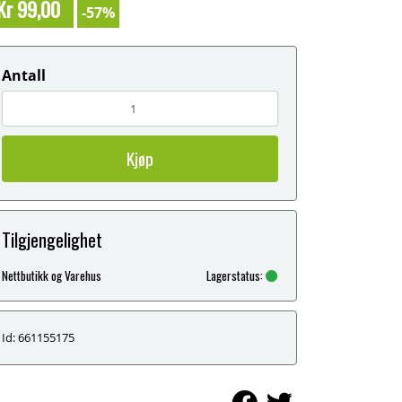
Kr 99,00
-57%
Antall
Kjøp
Tilgjengelighet
Nettbutikk og Varehus
Lagerstatus:
Id: 661155175