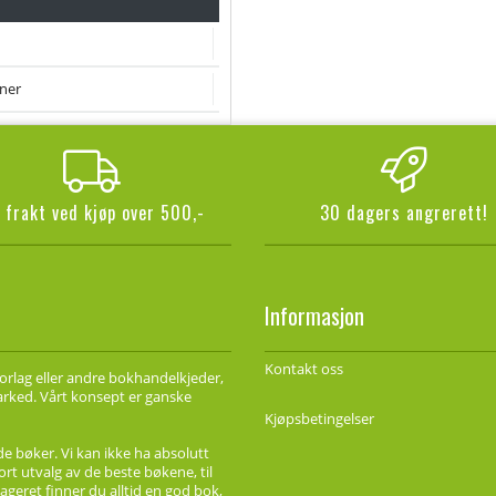
ner
i frakt ved kjøp over 500,-
30 dagers angrerett!
Informasjon
Kontakt oss
forlag eller andre bokhandelkjeder,
marked. Vårt konsept er ganske
Kjøpsbetingelser
de bøker. Vi kan ikke ha absolutt
ort utvalg av de beste bøkene, til
ageret finner du alltid en god bok,