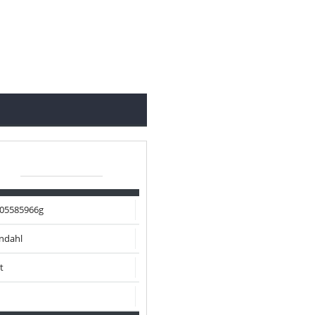
05585966g
ndahl
t