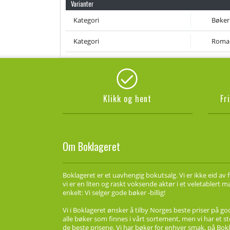
Varianter
Kategori
Bøker
Kategori
Roma
Klikk og hent
Fr
Om Boklageret
Boklageret er et uavhengig bokutsalg. Vi er ikke eid av 
vi er en liten og raskt voksende aktør i et veletablert 
enkelt: Vi selger gode bøker -billig!
Vi i Boklageret ønsker å tilby Norges beste priser på go
alle bøker som finnes i vårt sortement, men vi har et st
de beste prisene. Vi har bøker for enhver smak, på Bokl