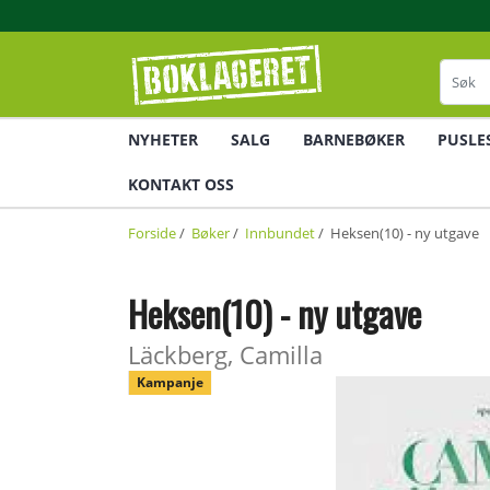
NYHETER
SALG
BARNEBØKER
PUSLE
KONTAKT OSS
Forside
/
Bøker
/
Innbundet
/ Heksen(10) - ny utgave
Heksen(10) - ny utgave
Läckberg, Camilla
Kampanje