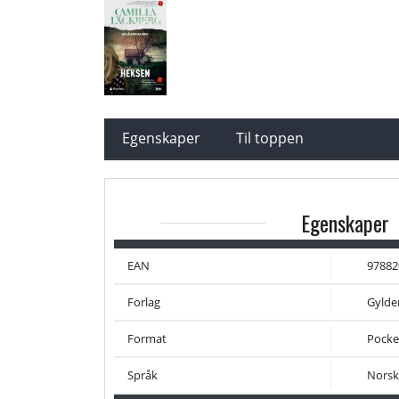
Egenskaper
Til toppen
Egenskaper
EAN
97882
Forlag
Gylde
Format
Pocke
Språk
Norsk