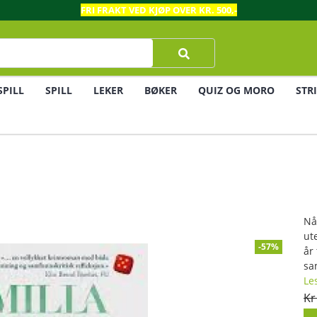
FRI FRAKT VED KJØP OVER KR. 500,-
SPILL
SPILL
LEKER
BØKER
QUIZ OG MORO
STR
Nå
ut
-57%
år 
sa
Le
Kr