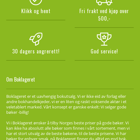
Klikk og hent
Fri frakt ved kjøp over
500,-
30 dagers angrerett!
God service!
Om Boklageret
Boklageret er et uavhengig bokutsalg. Vi er ikke eid av forlag eller
andre bokhandelkjeder, vi er en liten og raskt voksende aktør i et
veletablert marked. Vårt konsept er ganske enkelt: Vi selger gode
bøker -billig!
Vi i Boklageret ønsker å tilby Norges beste priser på gode bøker. Vi
kan ikke ha absolutt alle bøker som finnes i vårt sortement, men vi
har et stort utvalg av de beste bøkene, til de beste prisene. Vi har
bøker for enhver smak, på Boklageret finner du alltid en god bok,