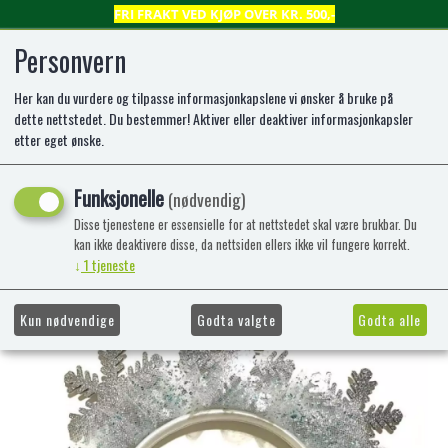
FRI FRAKT VED KJØP OVER KR. 500,-
Personvern
Her kan du vurdere og tilpasse informasjonkapslene vi ønsker å bruke på
0
dette nettstedet. Du bestemmer! Aktiver eller deaktiver informasjonkapsler
etter eget ønske.
HÅRBØYLE M/SNØKRYSTALLER
Funksjonelle
(nødvendig)
TINKA BEAUTY JUL
Disse tjenestene er essensielle for at nettstedet skal være brukbar. Du
kan ikke deaktivere disse, da nettsiden ellers ikke vil fungere korrekt.
↓
1
tjeneste
Kun nødvendige
Godta valgte
Godta alle