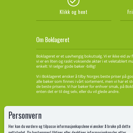
Klikk og hent
Fr
Om Boklageret
Boklageret er et uavhengig bokutsalg. Vi er ikke eid av 
vi er en liten og raskt voksende aktør i et veletablert 
enkelt: Vi selger gode bøker -billig!
Vi i Boklageret ønsker å tilby Norges beste priser på go
alle bøker som finnes i vårt sortement, men vi har et st
de beste prisene. Vi har bøker for enhver smak, på Bokl
enten det er til deg selv, eller du vil glede andre.
Personvern
Her kan du vurdere og tilpasse informasjonkapslene vi ønsker å bruke på dette
nettstedet. Du bestemmer! Aktiver eller deaktiver informasjonkapsler etter