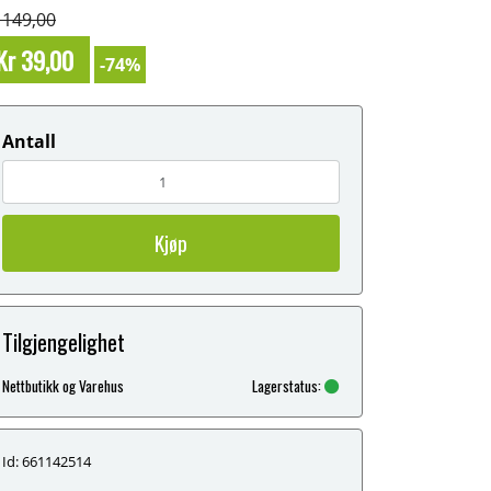
 149,00
Kr 39,00
-74%
Antall
Kjøp
Tilgjengelighet
Nettbutikk og Varehus
Lagerstatus:
Id: 661142514