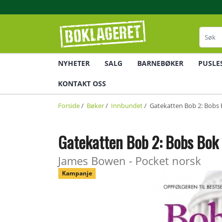
NYHETER
SALG
BARNEBØKER
PUSLE
KONTAKT OSS
Forside
/
Bøker
/
Innbundet
/ Gatekatten Bob 2: Bobs 
Gatekatten Bob 2: Bobs Bok 
James Bowen - Pocket norsk
Kampanje