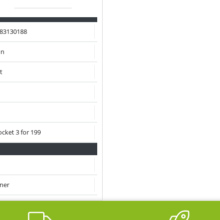
83130188
on
t
ocket 3 for 199
ner