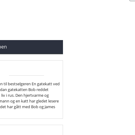
ppen
 til bestselgeren En gatekatt ved
ordan gatekatten Bob reddet
liv i rus. Den hjertvarme og
ann og en katt har gledet lesere
 det har gått med Bob og James