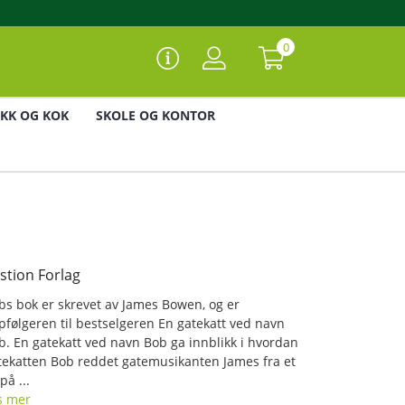
0
IKK OG KOK
SKOLE OG KONTOR
stion Forlag
bs bok er skrevet av James Bowen, og er
pfølgeren til bestselgeren En gatekatt ved navn
b. En gatekatt ved navn Bob ga innblikk i hvordan
tekatten Bob reddet gatemusikanten James fra et
 på ...
s mer