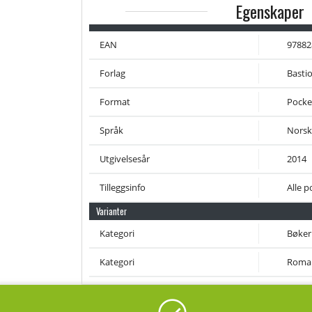
Egenskaper
EAN
97882
Forlag
Basti
Format
Pocke
Språk
Norsk
Utgivelsesår
2014
Tilleggsinfo
Alle p
Varianter
Kategori
Bøker
Kategori
Roma