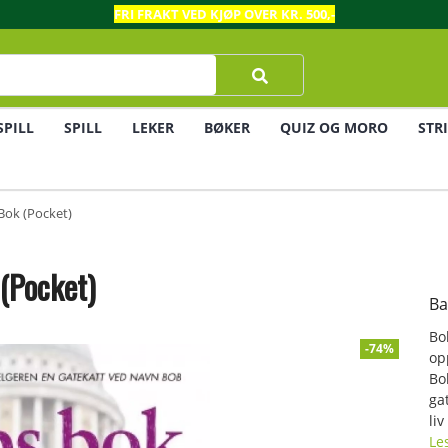
FRI FRAKT VED KJØP OVER KR. 500,-
SPILL
SPILL
LEKER
BØKER
QUIZ OG MORO
STR
Bok (Pocket)
(Pocket)
Ba
Bo
-74%
op
Bo
ga
liv
Le