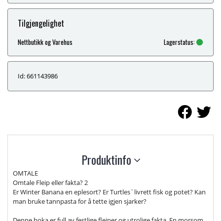
Tilgjengelighet
Nettbutikk og Varehus
Lagerstatus:
Id: 661143986
Produktinfo
OMTALE
Omtale Fleip eller fakta? 2
Er Winter Banana en eplesort? Er Turtles`livrett fisk og potet? Kan
man bruke tannpasta for å tette igjen sjarker?
Denne boka er full av festlige fleiper og utrolige fakta. En morsom