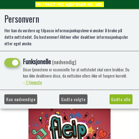
FRI FRAKT VED KJØP OVER KR. 500,-
Personvern
Her kan du vurdere og tilpasse informasjonkapslene vi ønsker å bruke på
0
dette nettstedet. Du bestemmer! Aktiver eller deaktiver informasjonkapsler
etter eget ønske.
Fleip eller fakta 2
Funksjonelle
(nødvendig)
Kan glassmaneter prompe? Er
Disse tjenestene er essensielle for at nettstedet skal være brukbar. Du
månestøvforgiftning så sjeldent at ingen
kan ikke deaktivere disse, da nettsiden ellers ikke vil fungere korrekt.
↓
1
tjeneste
har hatt det enda? Blir du blå av å få i
deg for mye sølv?
Kun nødvendige
Godta valgte
Godta alle
-51%
Kampanje