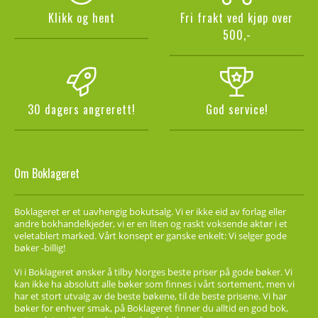
Klikk og hent
Fri frakt ved kjøp over
500,-
30 dagers angrerett!
God service!
Om Boklageret
Boklageret er et uavhengig bokutsalg. Vi er ikke eid av forlag eller
andre bokhandelkjeder, vi er en liten og raskt voksende aktør i et
veletablert marked. Vårt konsept er ganske enkelt: Vi selger gode
bøker -billig!
Vi i Boklageret ønsker å tilby Norges beste priser på gode bøker. Vi
kan ikke ha absolutt alle bøker som finnes i vårt sortement, men vi
har et stort utvalg av de beste bøkene, til de beste prisene. Vi har
bøker for enhver smak, på Boklageret finner du alltid en god bok,