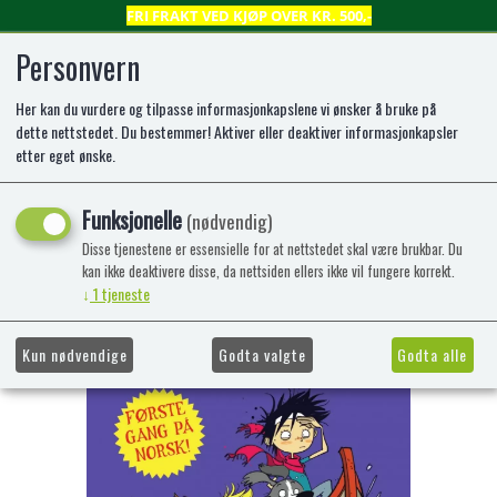
FRI FRAKT VED KJØP OVER KR. 500,-
Personvern
Her kan du vurdere og tilpasse informasjonkapslene vi ønsker å bruke på
0
dette nettstedet. Du bestemmer! Aktiver eller deaktiver informasjonkapsler
etter eget ønske.
Fem-gjengen: Fem får hodebry
Funksjonelle
(nødvendig)
Enid Blyton - Innbundet norsk
Disse tjenestene er essensielle for at nettstedet skal være brukbar. Du
kan ikke deaktivere disse, da nettsiden ellers ikke vil fungere korrekt.
-34%
Kampanje
↓
1
tjeneste
Kun nødvendige
Godta valgte
Godta alle