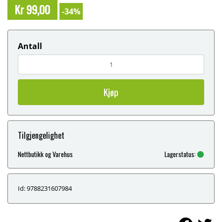
Kr 99,00
-34%
Antall
Kjøp
Tilgjengelighet
Nettbutikk og Varehus
Lagerstatus:
Id: 9788231607984