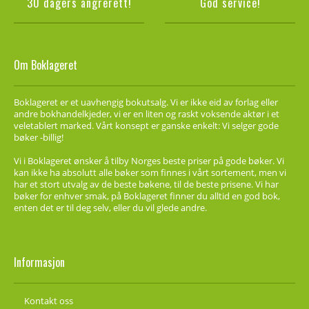
30 dagers angrerett!
God service!
Om Boklageret
Boklageret er et uavhengig bokutsalg. Vi er ikke eid av forlag eller
andre bokhandelkjeder, vi er en liten og raskt voksende aktør i et
veletablert marked. Vårt konsept er ganske enkelt: Vi selger gode
bøker -billig!
Vi i Boklageret ønsker å tilby Norges beste priser på gode bøker. Vi
kan ikke ha absolutt alle bøker som finnes i vårt sortement, men vi
har et stort utvalg av de beste bøkene, til de beste prisene. Vi har
bøker for enhver smak, på Boklageret finner du alltid en god bok,
enten det er til deg selv, eller du vil glede andre.
Informasjon
Kontakt oss