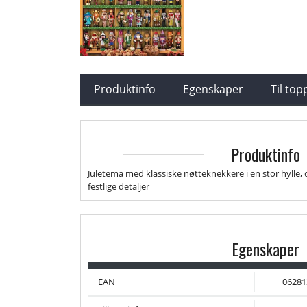
Produktinfo
Egenskaper
Til to
Produktinfo
Juletema med klassiske nøtteknekkere i en stor hylle,
festlige detaljer
Egenskaper
EAN
06281