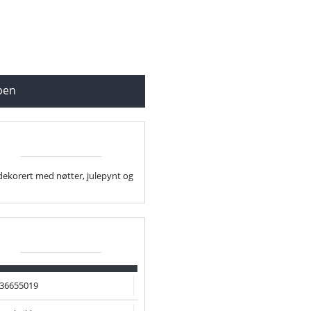
ppen
 dekorert med nøtter, julepynt og
36655019