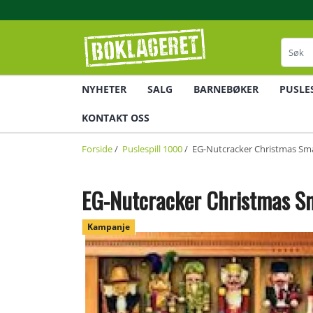
NYHETER
SALG
BARNEBØKER
PUSLE
KONTAKT OSS
Forside
/
Puslespill 1000
/ EG-Nutcracker Christmas Sma
EG-Nutcracker Christmas S
Kampanje