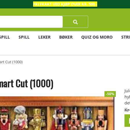
FRI FRAKT VED KJØP OVER KR. 500,-
SPILL
SPILL
LEKER
BØKER
QUIZ OG MORO
STR
rt Cut (1000)
mart Cut (1000)
Ju
-50%
hy
de
Kr