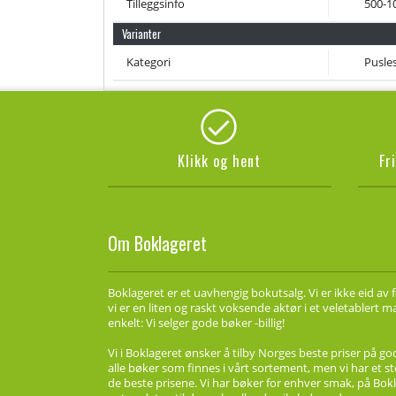
Tilleggsinfo
500-1
Varianter
Kategori
Pusles
Klikk og hent
Fr
Om Boklageret
Boklageret er et uavhengig bokutsalg. Vi er ikke eid av 
vi er en liten og raskt voksende aktør i et veletablert 
enkelt: Vi selger gode bøker -billig!
Vi i Boklageret ønsker å tilby Norges beste priser på go
alle bøker som finnes i vårt sortement, men vi har et st
de beste prisene. Vi har bøker for enhver smak, på Bokl