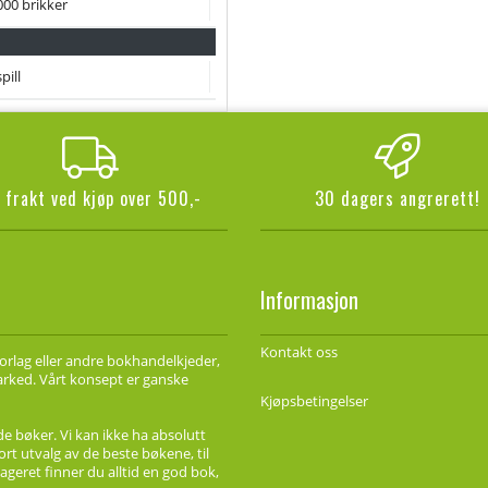
000 brikker
pill
i frakt ved kjøp over 500,-
30 dagers angrerett!
Informasjon
Kontakt oss
forlag eller andre bokhandelkjeder,
marked. Vårt konsept er ganske
Kjøpsbetingelser
de bøker. Vi kan ikke ha absolutt
ort utvalg av de beste bøkene, til
ageret finner du alltid en god bok,