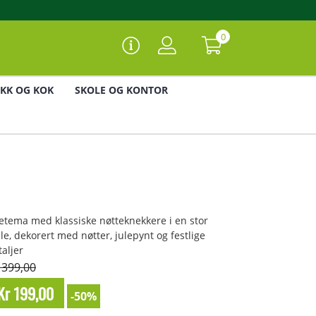
0
IKK OG KOK
SKOLE OG KONTOR
letema med klassiske nøtteknekkere i en stor
lle, dekorert med nøtter, julepynt og festlige
taljer
 399,00
Kr 199,00
-50%