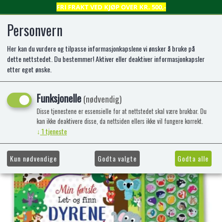
FRI FRAKT VED KJØP OVER KR. 500,-
Personvern
Her kan du vurdere og tilpasse informasjonkapslene vi ønsker å bruke på
0
dette nettstedet. Du bestemmer! Aktiver eller deaktiver informasjonkapsler
etter eget ønske.
Dyrene - med over 50 lyder
Funksjonelle
(nødvendig)
Pappbok 2024 Norsk, Bokmål
Disse tjenestene er essensielle for at nettstedet skal være brukbar. Du
kan ikke deaktivere disse, da nettsiden ellers ikke vil fungere korrekt.
-33%
Kampanje
↓
1
tjeneste
Kun nødvendige
Godta valgte
Godta alle