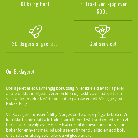
Klikk og hent
Fri frakt ved kjøp over
500,-
30 dagers angrerett!
God service!
Om Boklageret
Boklageret er et uavhengig bokutsalg. Vi er ikke eid av forlag eller
andre bokhandelkjeder, vi er en liten og raskt voksende aktør i et
veletablert marked. Vårt konsept er ganske enkelt: Vi selger gode
bøker -billig!
Vi i Boklageret ønsker å tilby Norges beste priser på gode bøker. Vi
kan ikke ha absolutt alle bøker som finnes i vårt sortement, men vi
har et stort utvalg av de beste bøkene, til de beste prisene. Vi har
bøker for enhver smak, på Boklageret finner du alltid en god bok,
enten det er til deg selv, eller du vil glede andre.