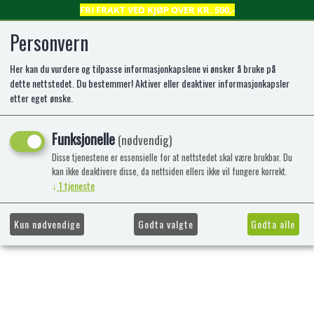
FRI FRAKT VED KJØP OVER KR. 500,-
Personvern
Her kan du vurdere og tilpasse informasjonkapslene vi ønsker å bruke på
0
dette nettstedet. Du bestemmer! Aktiver eller deaktiver informasjonkapsler
etter eget ønske.
Kunne ikke finne produktet
Funksjonelle
(nødvendig)
Forside
Disse tjenestene er essensielle for at nettstedet skal være brukbar. Du
kan ikke deaktivere disse, da nettsiden ellers ikke vil fungere korrekt.
↓
1
tjeneste
Kun nødvendige
Godta valgte
Godta alle