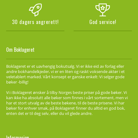
30 dagers angrerett!
God service!
Om Boklageret
Boklageret er et uavhengig bokutsalg. Vi er ikke eid av forlag eller
andre bokhandelkjeder, vi er en liten og raskt voksende aktør i et
veletablert marked. Vårt konsept er ganske enkelt: Vi selger gode
bøker -billig!
Vi i Boklageret ønsker å tilby Norges beste priser på gode bøker. Vi
kan ikke ha absolutt alle bøker som finnes i vårt sortement, men vi
har et stort utvalg av de beste bøkene, til de beste prisene. Vi har
bøker for enhver smak, på Boklageret finner du alltid en god bok,
enten det er til deg selv, eller du vil glede andre.
Informasjon