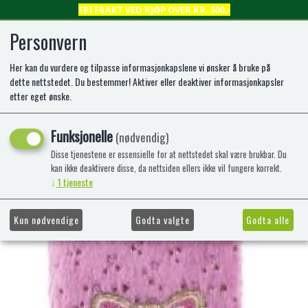
FRI FRAKT VED KJØP OVER KR. 500,-
Personvern
Her kan du vurdere og tilpasse informasjonkapslene vi ønsker å bruke på
0
dette nettstedet. Du bestemmer! Aktiver eller deaktiver informasjonkapsler
etter eget ønske.
DAGBOK PLYSJ SOMMERFUGL
Funksjonelle
(nødvendig)
ROSA MED LÅS TINKA
Disse tjenestene er essensielle for at nettstedet skal være brukbar. Du
kan ikke deaktivere disse, da nettsiden ellers ikke vil fungere korrekt.
↓
1
tjeneste
Kun nødvendige
Godta valgte
Godta alle