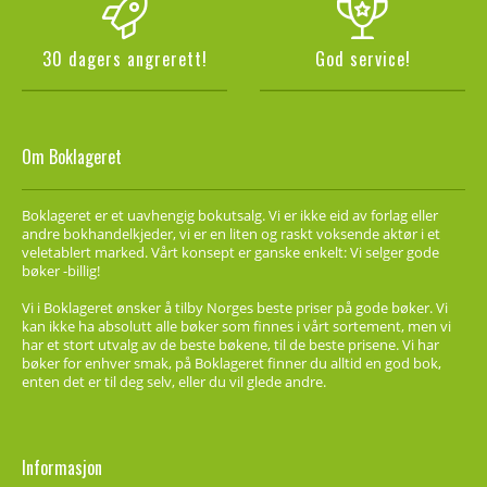
30 dagers angrerett!
God service!
Om Boklageret
Boklageret er et uavhengig bokutsalg. Vi er ikke eid av forlag eller
andre bokhandelkjeder, vi er en liten og raskt voksende aktør i et
veletablert marked. Vårt konsept er ganske enkelt: Vi selger gode
bøker -billig!
Vi i Boklageret ønsker å tilby Norges beste priser på gode bøker. Vi
kan ikke ha absolutt alle bøker som finnes i vårt sortement, men vi
har et stort utvalg av de beste bøkene, til de beste prisene. Vi har
bøker for enhver smak, på Boklageret finner du alltid en god bok,
enten det er til deg selv, eller du vil glede andre.
Informasjon