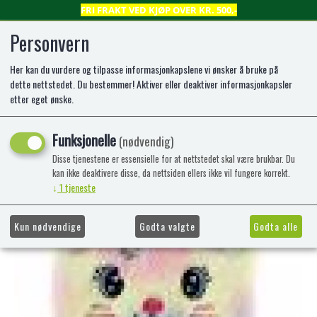
FRI FRAKT VED KJØP OVER KR. 500,-
Personvern
Her kan du vurdere og tilpasse informasjonkapslene vi ønsker å bruke på
0
dette nettstedet. Du bestemmer! Aktiver eller deaktiver informasjonkapsler
etter eget ønske.
DAGBOK PLYSJ KATT ASS FARGER
Funksjonelle
(nødvendig)
MED LÅS TINKA
Disse tjenestene er essensielle for at nettstedet skal være brukbar. Du
kan ikke deaktivere disse, da nettsiden ellers ikke vil fungere korrekt.
↓
1
tjeneste
Kun nødvendige
Godta valgte
Godta alle