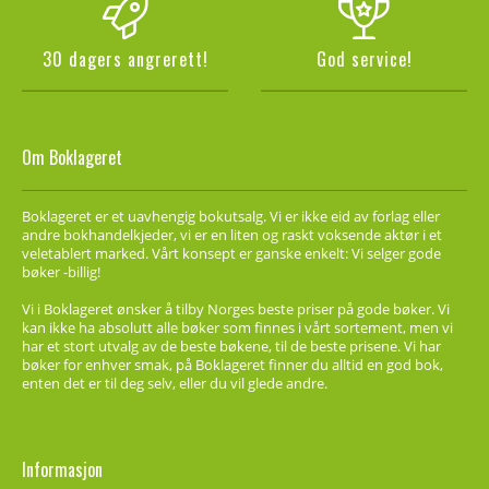
30 dagers angrerett!
God service!
Om Boklageret
Boklageret er et uavhengig bokutsalg. Vi er ikke eid av forlag eller
andre bokhandelkjeder, vi er en liten og raskt voksende aktør i et
veletablert marked. Vårt konsept er ganske enkelt: Vi selger gode
bøker -billig!
Vi i Boklageret ønsker å tilby Norges beste priser på gode bøker. Vi
kan ikke ha absolutt alle bøker som finnes i vårt sortement, men vi
har et stort utvalg av de beste bøkene, til de beste prisene. Vi har
bøker for enhver smak, på Boklageret finner du alltid en god bok,
enten det er til deg selv, eller du vil glede andre.
Informasjon