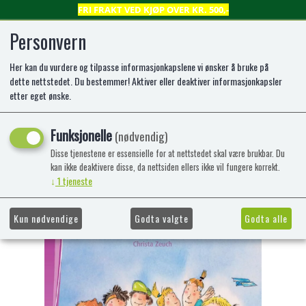
FRI FRAKT VED KJØP OVER KR. 500,-
Personvern
Her kan du vurdere og tilpasse informasjonkapslene vi ønsker å bruke på
0
dette nettstedet. Du bestemmer! Aktiver eller deaktiver informasjonkapsler
etter eget ønske.
Bokbjørn: Sammen er vi sterke! (2)
Funksjonelle
(nødvendig)
Lettlest bok for nybegynnere
Disse tjenestene er essensielle for at nettstedet skal være brukbar. Du
kan ikke deaktivere disse, da nettsiden ellers ikke vil fungere korrekt.
-47%
Kampanje
↓
1
tjeneste
Kun nødvendige
Godta valgte
Godta alle