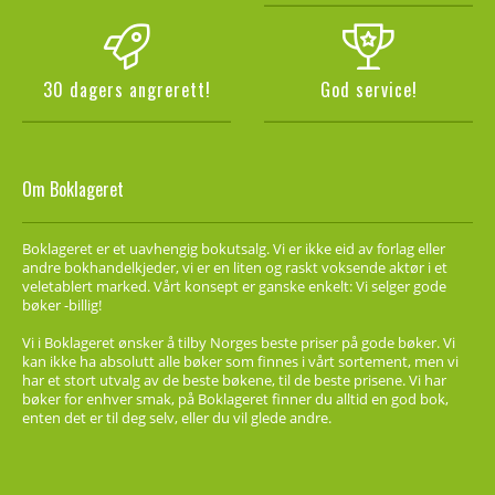
30 dagers angrerett!
God service!
Om Boklageret
Boklageret er et uavhengig bokutsalg. Vi er ikke eid av forlag eller
andre bokhandelkjeder, vi er en liten og raskt voksende aktør i et
veletablert marked. Vårt konsept er ganske enkelt: Vi selger gode
bøker -billig!
Vi i Boklageret ønsker å tilby Norges beste priser på gode bøker. Vi
kan ikke ha absolutt alle bøker som finnes i vårt sortement, men vi
har et stort utvalg av de beste bøkene, til de beste prisene. Vi har
bøker for enhver smak, på Boklageret finner du alltid en god bok,
enten det er til deg selv, eller du vil glede andre.