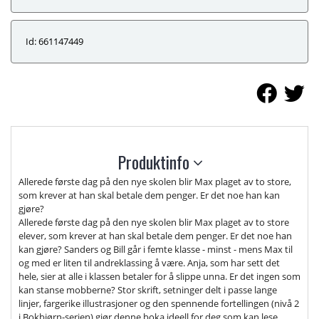
Id: 661147449
Produktinfo
Allerede første dag på den nye skolen blir Max plaget av to store,
som krever at han skal betale dem penger. Er det noe han kan
gjøre?
Allerede første dag på den nye skolen blir Max plaget av to store
elever, som krever at han skal betale dem penger. Er det noe han
kan gjøre? Sanders og Bill går i femte klasse - minst - mens Max til
og med er liten til andreklassing å være. Anja, som har sett det
hele, sier at alle i klassen betaler for å slippe unna. Er det ingen som
kan stanse mobberne? Stor skrift, setninger delt i passe lange
linjer, fargerike illustrasjoner og den spennende fortellingen (nivå 2
i Bokbjørn-serien) gjør denne boka ideell for deg som kan lese,