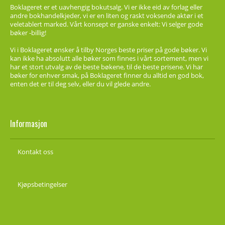
Boklageret er et uavhengig bokutsalg. Vi er ikke eid av forlag eller
andre bokhandelkjeder, vi er en liten og raskt voksende aktør i et
veletablert marked. Vårt konsept er ganske enkelt: Vi selger gode
bøker -billig!
Vi i Boklageret ønsker å tilby Norges beste priser på gode bøker. Vi
kan ikke ha absolutt alle bøker som finnes i vårt sortement, men vi
har et stort utvalg av de beste bøkene, til de beste prisene. Vi har
bøker for enhver smak, på Boklageret finner du alltid en god bok,
enten det er til deg selv, eller du vil glede andre.
Informasjon
Kontakt oss
Kjøpsbetingelser