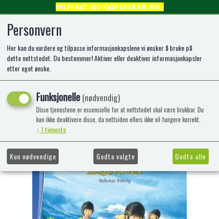
FRI FRAKT VED KJØP OVER KR. 500,-
Personvern
Her kan du vurdere og tilpasse informasjonkapslene vi ønsker å bruke på
0
dette nettstedet. Du bestemmer! Aktiver eller deaktiver informasjonkapsler
etter eget ønske.
Bokbjørn: Ponnihistorier (2)
Funksjonelle
(nødvendig)
Lettlest bok for nybegynnere
Disse tjenestene er essensielle for at nettstedet skal være brukbar. Du
kan ikke deaktivere disse, da nettsiden ellers ikke vil fungere korrekt.
-47%
Kampanje
↓
1
tjeneste
Kun nødvendige
Godta valgte
Godta alle