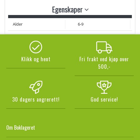
Egenskaper
Alder
6-9
Klikk og hent
Fri frakt ved kjøp over
500,-
30 dagers angrerett!
God service!
Om Boklageret