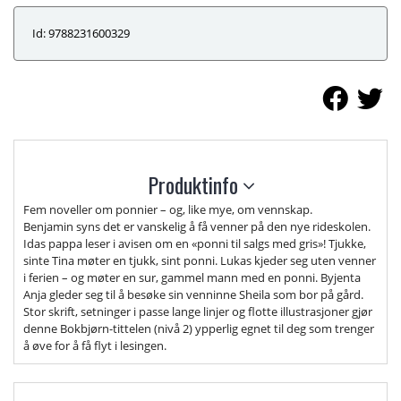
Id: 9788231600329
Produktinfo
Fem noveller om ponnier – og, like mye, om vennskap.
Benjamin syns det er vanskelig å få venner på den nye rideskolen.
Idas pappa leser i avisen om en «ponni til salgs med gris»! Tjukke,
sinte Tina møter en tjukk, sint ponni. Lukas kjeder seg uten venner
i ferien – og møter en sur, gammel mann med en ponni. Byjenta
Anja gleder seg til å besøke sin venninne Sheila som bor på gård.
Stor skrift, setninger i passe lange linjer og flotte illustrasjoner gjør
denne Bokbjørn-tittelen (nivå 2) ypperlig egnet til deg som trenger
å øve for å få flyt i lesingen.