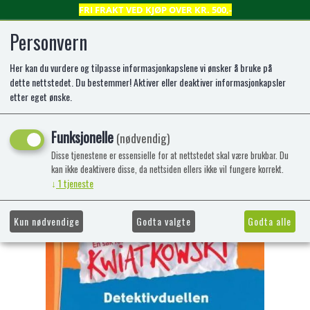
FRI FRAKT VED KJØP OVER KR. 500,-
Personvern
Her kan du vurdere og tilpasse informasjonkapslene vi ønsker å bruke på
0
dette nettstedet. Du bestemmer! Aktiver eller deaktiver informasjonkapsler
etter eget ønske.
Bokbjørn: Kwiatkowski -
Funksjonelle
(nødvendig)
Detektivduellen (3)
Disse tjenestene er essensielle for at nettstedet skal være brukbar. Du
kan ikke deaktivere disse, da nettsiden ellers ikke vil fungere korrekt.
Lettlest bok for nybegynnere
↓
1
tjeneste
-47%
Kampanje
Kun nødvendige
Godta valgte
Godta alle