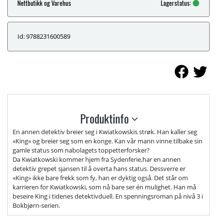
Nettbutikk og Varehus
Lagerstatus:
Id: 9788231600589
Produktinfo
En annen detektiv breier seg i Kwiatkowskis strøk. Han kaller seg
«King» og breier seg som en konge. Kan vår mann vinne tilbake sin
gamle status som nabolagets toppetterforsker?
Da Kwiatkowski kommer hjem fra Sydenferie,har en annen
detektiv grepet sjansen til å overta hans status. Dessverre er
«King» ikke bare frekk som fy, han er dyktig også. Det står om
karrieren for Kwiatkowski, som nå bare ser én mulighet. Han må
beseire King i tidenes detektivduell. En spenningsroman på nivå 3 i
Bokbjørn-serien.