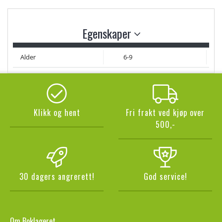
Egenskaper
Alder
6-9
Klikk og hent
Fri frakt ved kjøp over
500,-
30 dagers angrerett!
God service!
Om Boklageret