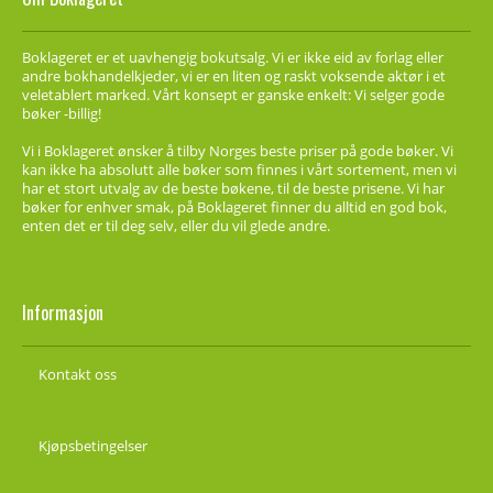
Boklageret er et uavhengig bokutsalg. Vi er ikke eid av forlag eller
andre bokhandelkjeder, vi er en liten og raskt voksende aktør i et
veletablert marked. Vårt konsept er ganske enkelt: Vi selger gode
bøker -billig!
Vi i Boklageret ønsker å tilby Norges beste priser på gode bøker. Vi
kan ikke ha absolutt alle bøker som finnes i vårt sortement, men vi
har et stort utvalg av de beste bøkene, til de beste prisene. Vi har
bøker for enhver smak, på Boklageret finner du alltid en god bok,
enten det er til deg selv, eller du vil glede andre.
Informasjon
Kontakt oss
Kjøpsbetingelser