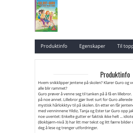
Produktinfo
Egenskaper
Til to
Produktinfo
Hvem snikklipper jentene på skolen? Klarer Guro og v
alle blir rammet?
Guro prøver å venne seg til tanken på å få en lillebro
på noe annet. Lillebror gjør livet surt for Guro allerede
mystisk hårlokktyv til på skolen. En etter en får jent
med venninnene Yildiz, Tanja og Ester tar Guro opp j
noe uventet: Enkelte gutter er faktisk ikke helt ... id
(Bokbjørn-nivå 3) har litt mer tekst og litt færre bilde
deg å lese og trenger utfordringer.