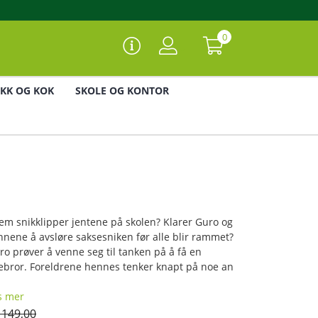
0
IKK OG KOK
SKOLE OG KONTOR
em snikklipper jentene på skolen? Klarer Guro og
nnene å avsløre saksesniken før alle blir rammet?
ro prøver å venne seg til tanken på å få en
llebror. Foreldrene hennes tenker knapt på noe an
s mer
 149,00