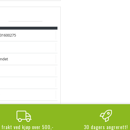
31600275
ndet
i frakt ved kjøp over 500,-
30 dagers angrerett!