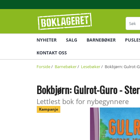
NYHETER
SALG
BARNEBØKER
PUSLE
KONTAKT OSS
Forside
/
Barnebøker
/
Lesebøker
/ Bokbjørn: Gulrot-G
Bokbjørn: Gulrot-Guro - Ste
Lettlest bok for nybegynnere
Kampanje