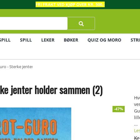
FRI FRAKT VED KJØP OVER KR. 500,-
SPILL
SPILL
LEKER
BØKER
QUIZ OG MORO
STR
uro - Sterke jenter holder sammen (2)
rke jenter holder sammen (2)
Hv
ve
-47%
Gu
li
...
Le
Kr