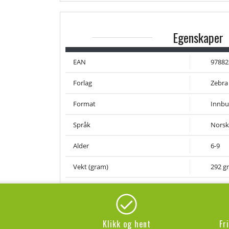
Egenskaper
EAN
97882
Forlag
Zebra
Format
Innbu
Språk
Norsk
Alder
6-9
Vekt (gram)
292 gr
Klikk og hent
Fr