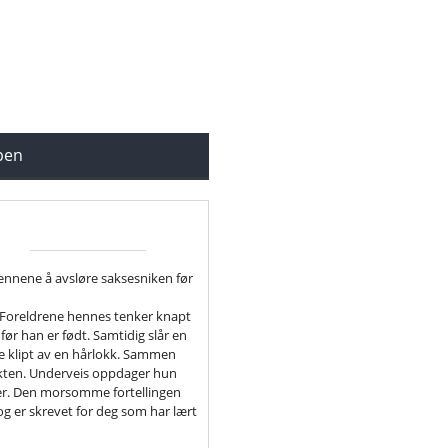
ppen
ennene å avsløre saksesniken før
r. Foreldrene hennes tenker knapt
 før han er født. Samtidig slår en
ene klipt av en hårlokk. Sammen
akten. Underveis oppdager hun
ioter. Den morsomme fortellingen
r og er skrevet for deg som har lært