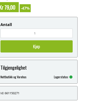
Kr 79,00
-47%
Antall
Kjøp
Tilgjengelighet
Nettbutikk og Varehus
Lagerstatus:
Id: 661150271