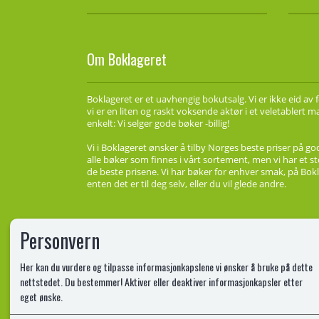
Om Boklageret
Boklageret er et uavhengig bokutsalg. Vi er ikke eid av 
vi er en liten og raskt voksende aktør i et veletablert 
enkelt: Vi selger gode bøker -billig!
Vi i Boklageret ønsker å tilby Norges beste priser på go
alle bøker som finnes i vårt sortement, men vi har et st
de beste prisene. Vi har bøker for enhver smak, på Bokl
enten det er til deg selv, eller du vil glede andre.
Personvern
Her kan du vurdere og tilpasse informasjonkapslene vi ønsker å bruke på dette
nettstedet. Du bestemmer! Aktiver eller deaktiver informasjonkapsler etter
eget ønske.