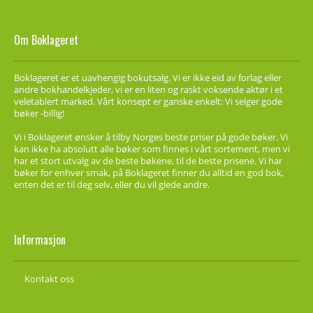
Om Boklageret
Boklageret er et uavhengig bokutsalg. Vi er ikke eid av forlag eller
andre bokhandelkjeder, vi er en liten og raskt voksende aktør i et
veletablert marked. Vårt konsept er ganske enkelt: Vi selger gode
bøker -billig!
Vi i Boklageret ønsker å tilby Norges beste priser på gode bøker. Vi
kan ikke ha absolutt alle bøker som finnes i vårt sortement, men vi
har et stort utvalg av de beste bøkene, til de beste prisene. Vi har
bøker for enhver smak, på Boklageret finner du alltid en god bok,
enten det er til deg selv, eller du vil glede andre.
Informasjon
Kontakt oss