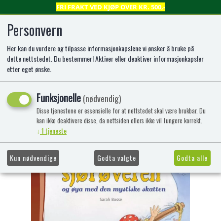
FRI FRAKT VED KJØP OVER KR. 500,-
Personvern
Her kan du vurdere og tilpasse informasjonkapslene vi ønsker å bruke på
0
dette nettstedet. Du bestemmer! Aktiver eller deaktiver informasjonkapsler
etter eget ønske.
Bokbjørn: Den vesle sjørøveren og
Funksjonelle
(nødvendig)
øya med den mystiske skatten (1)
Disse tjenestene er essensielle for at nettstedet skal være brukbar. Du
kan ikke deaktivere disse, da nettsiden ellers ikke vil fungere korrekt.
Lettlest bok for nybegynnere
↓
1
tjeneste
-47%
Kampanje
Kun nødvendige
Godta valgte
Godta alle