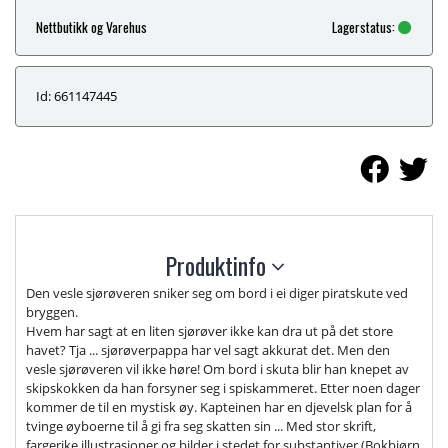
Nettbutikk og Varehus
Lagerstatus:
Id: 661147445
Produktinfo
Den vesle sjørøveren sniker seg om bord i ei diger piratskute ved
bryggen.
Hvem har sagt at en liten sjørøver ikke kan dra ut på det store
havet? Tja ... sjørøverpappa har vel sagt akkurat det. Men den
vesle sjørøveren vil ikke høre! Om bord i skuta blir han knepet av
skipskokken da han forsyner seg i spiskammeret. Etter noen dager
kommer de til en mystisk øy. Kapteinen har en djevelsk plan for å
tvinge øyboerne til å gi fra seg skatten sin ... Med stor skrift,
fargerike illustrasjoner og bilder i stedet for substantiver (Bokbjørn