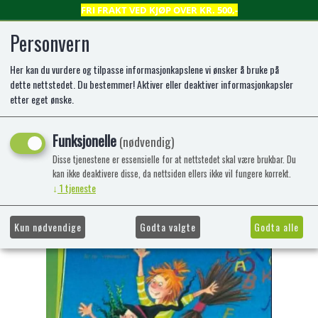
FRI FRAKT VED KJØP OVER KR. 500,-
Personvern
Her kan du vurdere og tilpasse informasjonkapslene vi ønsker å bruke på
0
dette nettstedet. Du bestemmer! Aktiver eller deaktiver informasjonkapsler
etter eget ønske.
Bokbjørn: Anna og ABC-heksa (2)
Funksjonelle
(nødvendig)
Lettlest bok for nybegynnere
Disse tjenestene er essensielle for at nettstedet skal være brukbar. Du
kan ikke deaktivere disse, da nettsiden ellers ikke vil fungere korrekt.
-47%
Kampanje
↓
1
tjeneste
Kun nødvendige
Godta valgte
Godta alle