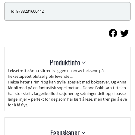
Id: 9788231600442
Produktinfo
Leksetrøtte Anna stirrer i veggen da en av heksene på
heksetapetet plutselig blir levende …
Heksa heter Tirimiri og kan trylle, spesielt med bokstaver. Og Anna
får bli med på en fantastisk sopelimetur… Denne Bokbjørn-tittelen
har stor skrift, fargerike illustrasjoner og setninger delt opp i passe
lange linjer – perfekt for deg som har lært å lese, men trenger å øve
for å få flyt.
Egenskaper