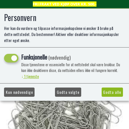
FRI FRAKT VED KJØP OVER KR. 500,-
Personvern
Her kan du vurdere og tilpasse informasjonkapslene vi ønsker å bruke på
0
dette nettstedet. Du bestemmer! Aktiver eller deaktiver informasjonkapsler
etter eget ønske.
binders sølv 100pk
Funksjonelle
(nødvendig)
Disse tjenestene er essensielle for at nettstedet skal være brukbar. Du
kan ikke deaktivere disse, da nettsiden ellers ikke vil fungere korrekt.
↓
1
tjeneste
Kun nødvendige
Godta valgte
Godta alle