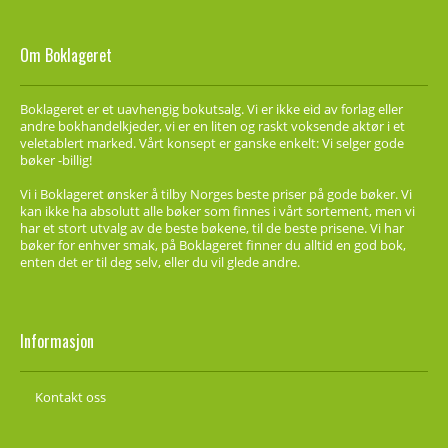
Om Boklageret
Boklageret er et uavhengig bokutsalg. Vi er ikke eid av forlag eller
andre bokhandelkjeder, vi er en liten og raskt voksende aktør i et
veletablert marked. Vårt konsept er ganske enkelt: Vi selger gode
bøker -billig!
Vi i Boklageret ønsker å tilby Norges beste priser på gode bøker. Vi
kan ikke ha absolutt alle bøker som finnes i vårt sortement, men vi
har et stort utvalg av de beste bøkene, til de beste prisene. Vi har
bøker for enhver smak, på Boklageret finner du alltid en god bok,
enten det er til deg selv, eller du vil glede andre.
Informasjon
Kontakt oss