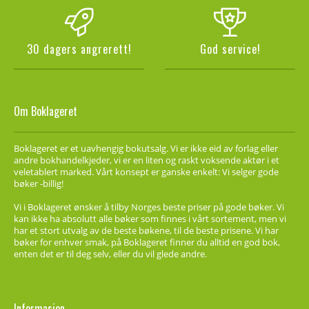
30 dagers angrerett!
God service!
Om Boklageret
Boklageret er et uavhengig bokutsalg. Vi er ikke eid av forlag eller
andre bokhandelkjeder, vi er en liten og raskt voksende aktør i et
veletablert marked. Vårt konsept er ganske enkelt: Vi selger gode
bøker -billig!
Vi i Boklageret ønsker å tilby Norges beste priser på gode bøker. Vi
kan ikke ha absolutt alle bøker som finnes i vårt sortement, men vi
har et stort utvalg av de beste bøkene, til de beste prisene. Vi har
bøker for enhver smak, på Boklageret finner du alltid en god bok,
enten det er til deg selv, eller du vil glede andre.
Informasjon