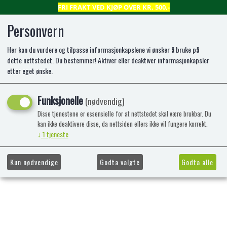
FRI FRAKT VED KJØP OVER KR. 500,-
Personvern
Her kan du vurdere og tilpasse informasjonkapslene vi ønsker å bruke på
0
dette nettstedet. Du bestemmer! Aktiver eller deaktiver informasjonkapsler
etter eget ønske.
Kunne ikke finne produktet
Funksjonelle
(nødvendig)
Forside
Disse tjenestene er essensielle for at nettstedet skal være brukbar. Du
kan ikke deaktivere disse, da nettsiden ellers ikke vil fungere korrekt.
↓
1
tjeneste
Kun nødvendige
Godta valgte
Godta alle