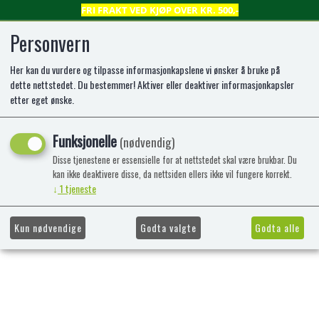
FRI FRAKT VED KJØP OVER KR. 500,-
Personvern
Her kan du vurdere og tilpasse informasjonkapslene vi ønsker å bruke på
0
dette nettstedet. Du bestemmer! Aktiver eller deaktiver informasjonkapsler
etter eget ønske.
Kunne ikke finne produktet
Funksjonelle
(nødvendig)
Forside
Disse tjenestene er essensielle for at nettstedet skal være brukbar. Du
kan ikke deaktivere disse, da nettsiden ellers ikke vil fungere korrekt.
↓
1
tjeneste
Kun nødvendige
Godta valgte
Godta alle