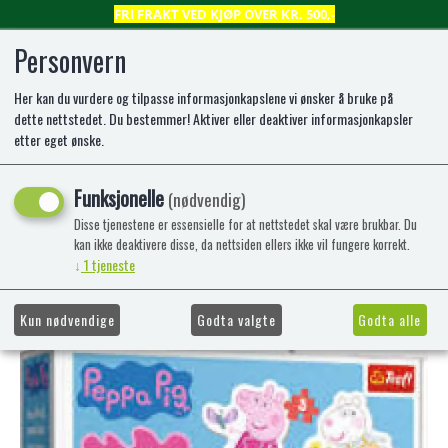
FRI FRAKT VED KJØP OVER KR. 500,-
Personvern
Her kan du vurdere og tilpasse informasjonkapslene vi ønsker å bruke på
0
dette nettstedet. Du bestemmer! Aktiver eller deaktiver informasjonkapsler
etter eget ønske.
Baby Puzzle Peppa Pig 3+4+5+6pcs
Funksjonelle
(nødvendig)
**ALLA
Disse tjenestene er essensielle for at nettstedet skal være brukbar. Du
kan ikke deaktivere disse, da nettsiden ellers ikke vil fungere korrekt.
↓
1
tjeneste
Kun nødvendige
Godta valgte
Godta alle