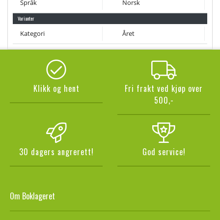
Språk
Norsk
Varianter
Kategori
Året
Klikk og hent
Fri frakt ved kjøp over
500,-
30 dagers angrerett!
God service!
Om Boklageret