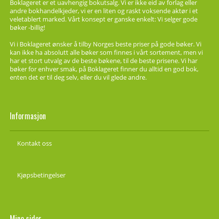
Boklageret er et uavhengig bokutsalg. Vi er ikke eid av forlag eller
andre bokhandelkjeder, vi er en liten og raskt voksende aktør i et
veletablert marked. Vårt konsept er ganske enkelt: Vi selger gode
bøker -billig!
Vi i Boklageret ønsker å tilby Norges beste priser på gode bøker. Vi
kan ikke ha absolutt alle bøker som finnes i vårt sortement, men vi
har et stort utvalg av de beste bøkene, til de beste prisene. Vi har
bøker for enhver smak, på Boklageret finner du alltid en god bok,
enten det er til deg selv, eller du vil glede andre.
Informasjon
Kontakt oss
Kjøpsbetingelser
Mine sider