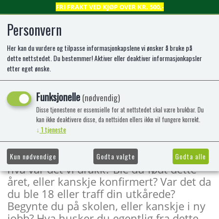
FRI FRAKT VED KJØP OVER KR. 500,-
Personvern
Her kan du vurdere og tilpasse informasjonkapslene vi ønsker å bruke på
0
dette nettstedet. Du bestemmer! Aktiver eller deaktiver informasjonkapsler
etter eget ønske.
Året 1989
Funksjonelle
(nødvendig)
Hvem ble født og hvem døde dette året?
Disse tjenestene er essensielle for at nettstedet skal være brukbar. Du
Hvem fikk et gjennombrudd, og hva slo
kan ikke deaktivere disse, da nettsiden ellers ikke vil fungere korrekt.
↓
1
tjeneste
gjennom? Hva gikk vi kledt i og hva leste
vi for noe? Hva hørte vi på og hvem
snakket til oss? Hva var det vi spiste, og
Kun nødvendige
Godta valgte
Godta alle
hva var det vi drakk? Ble du født dette
året, eller kanskje konfirmert? Var det da
du ble 18 eller traff din utkårede?
Begynte du på skolen, eller kanskje i ny
jobb? Hva husker du egentlig fra dette